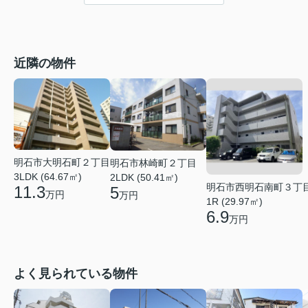
近隣の物件
明石市大明石町２丁目
明石市林崎町２丁目
3LDK (64.67㎡)
2LDK (50.41㎡)
明石市西明石南町３丁
11.3
5
万円
万円
1R (29.97㎡)
6.9
万円
よく見られている物件