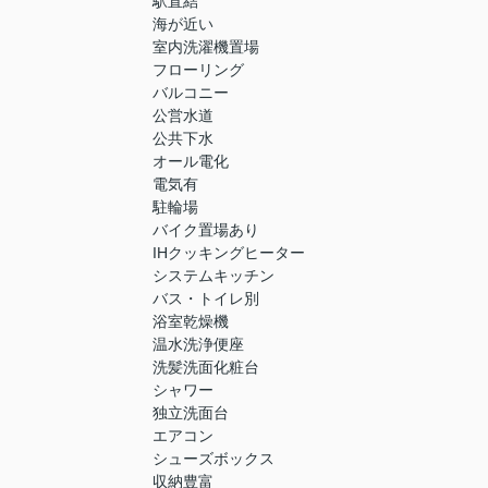
駅直結
海が近い
室内洗濯機置場
フローリング
バルコニー
公営水道
公共下水
オール電化
電気有
駐輪場
バイク置場あり
IHクッキングヒーター
システムキッチン
バス・トイレ別
浴室乾燥機
温水洗浄便座
洗髪洗面化粧台
シャワー
独立洗面台
エアコン
シューズボックス
収納豊富