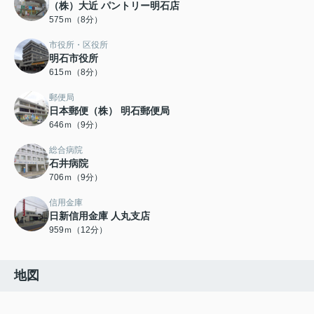
（株）大近 パントリー明石店
575ｍ（8分）
市役所・区役所
明石市役所
615ｍ（8分）
郵便局
日本郵便（株） 明石郵便局
646ｍ（9分）
総合病院
石井病院
706ｍ（9分）
信用金庫
日新信用金庫 人丸支店
959ｍ（12分）
地図