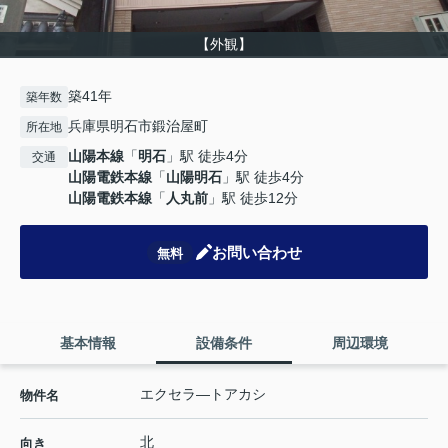
【外観】
築41年
築年数
兵庫県明石市鍛治屋町
所在地
山陽本線
「
明石
」駅 徒歩4分
交通
山陽電鉄本線
「
山陽明石
」駅 徒歩4分
山陽電鉄本線
「
人丸前
」駅 徒歩12分
お問い合わせ
無料
基本情報
設備条件
周辺環境
エクセラ―トアカシ
物件名
北
向き