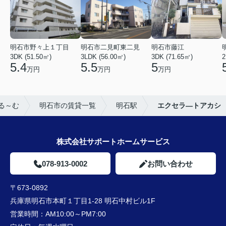
明石市野々上１丁目
明石市二見町東二見
明石市藤江
3DK (51.50㎡)
3LDK (56.00㎡)
3DK (71.65㎡)
2
5.4
5.5
5
万円
万円
万円
る～む
明石市の賃貸一覧
明石駅
エクセラ―トアカシ
株式会社サポートホームサービス
078-913-0002
お問い合わせ
〒673-0892
兵庫県明石市本町１丁目1-28 明石中村ビル1F
営業時間：
AM10:00～PM7:00