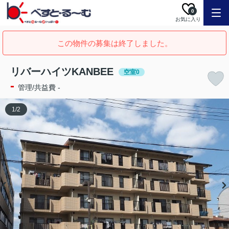
0
お気に入り
この物件の募集は終了しました。
リバーハイツKANBEE
空室0
-
管理/共益費 -
1
/
2