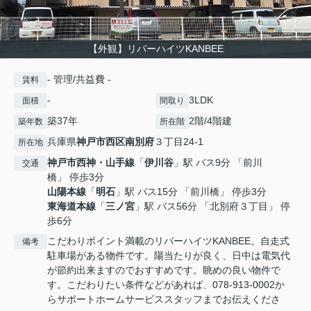
【外観】リバーハイツKANBEE
- 管理/共益費 -
賃料
-
3LDK
面積
間取り
築37年
2階/4階建
築年数
所在階
兵庫県
神戸市西区
南別府
３丁目24-1
所在地
神戸市西神・山手線
「
伊川谷
」駅 バス9分 「前川
交通
橋」 停歩3分
山陽本線
「
明石
」駅 バス15分 「前川橋」 停歩3分
東海道本線
「
三ノ宮
」駅 バス56分 「北別府３丁目」 停
歩6分
こだわりポイント満載のリバーハイツKANBEE。自走式
備考
駐車場がある物件です。陽当たりが良く、日中は電気代
が節約出来ますのでおすすめです。眺めの良い物件で
す。こだわりたい条件などがあれば、078-913-0002か
らサポートホームサービススタッフまでお伝えくださ