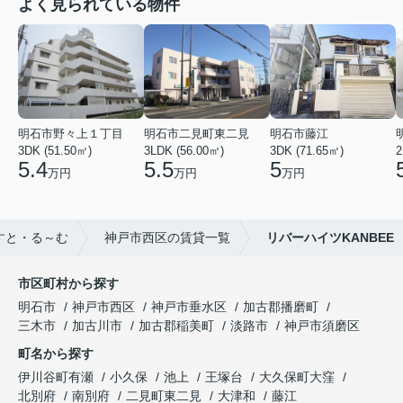
よく見られている物件
明石市野々上１丁目
明石市二見町東二見
明石市藤江
3DK (51.50㎡)
3LDK (56.00㎡)
3DK (71.65㎡)
2
5.4
5.5
5
万円
万円
万円
すと・る～む
神戸市西区の賃貸一覧
リバーハイツKANBEE
市区町村から探す
明石市
神戸市西区
神戸市垂水区
加古郡播磨町
三木市
加古川市
加古郡稲美町
淡路市
神戸市須磨区
町名から探す
伊川谷町有瀬
小久保
池上
王塚台
大久保町大窪
北別府
南別府
二見町東二見
大津和
藤江