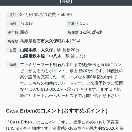
【外観】
22万円 管理/共益費 7,500円
賃料
77.91㎡
3DK
面積
間取り
新築
1-2階/2階建
築年数
所在階
兵庫県
明石市
大久保町八木
175-4
所在地
山陽本線
「
大久保
」駅 徒歩20分
交通
山陽電鉄本線
「
中八木
」駅 徒歩3分
ファミリーマート明石八木店まで徒歩6分と近場にコン
備考
ビニがあるのもポイント。最上階の物件です。利便性の
高い設備も充実した、高ニーズな令和8年築の物件で
す。こちらの物件はアパートです。ご来店予約やご質問
などは078-913-0002から承っております。まずはお気
軽にサポートホームサービスまでお問い合わせ下さい。
Casa Erbenのコメント(おすすめポイント)
「Casa Erben」のここがイチオシ。近隣にゆめのもり保育園
(145m)がある物件です。清潔感のある室内が魅力的な2026年築