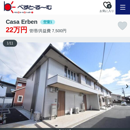
0
お気に入り
Casa Erben
空室1
22万円
管理/共益費 7,500円
1
/
11