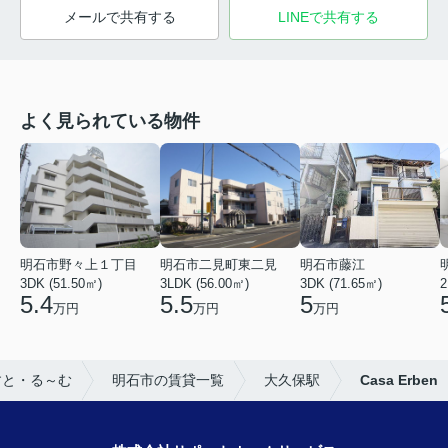
メールで共有する
LINEで共有する
よく見られている物件
明石市野々上１丁目
明石市二見町東二見
明石市藤江
3DK (51.50㎡)
3LDK (56.00㎡)
3DK (71.65㎡)
2
5.4
5.5
5
万円
万円
万円
すと・る～む
明石市の賃貸一覧
大久保駅
Casa Erben