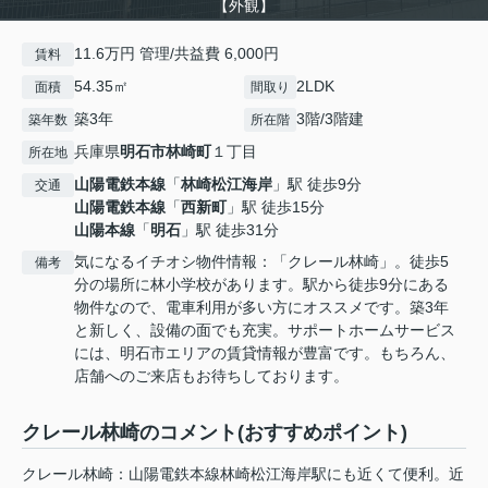
【外観】
11.6万円 管理/共益費 6,000円
賃料
54.35㎡
2LDK
面積
間取り
築3年
3階/3階建
築年数
所在階
兵庫県
明石市
林崎町
１丁目
所在地
山陽電鉄本線
「
林崎松江海岸
」駅 徒歩9分
交通
山陽電鉄本線
「
西新町
」駅 徒歩15分
山陽本線
「
明石
」駅 徒歩31分
気になるイチオシ物件情報：「クレール林崎」。徒歩5
備考
分の場所に林小学校があります。駅から徒歩9分にある
物件なので、電車利用が多い方にオススメです。築3年
と新しく、設備の面でも充実。サポートホームサービス
には、明石市エリアの賃貸情報が豊富です。もちろん、
店舗へのご来店もお待ちしております。
クレール林崎のコメント(おすすめポイント)
クレール林崎：山陽電鉄本線林崎松江海岸駅にも近くて便利。近