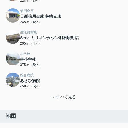
228ｍ（3分）
信用金庫
日新信用金庫 林崎支店
245ｍ（4分）
生活雑貨店
Seria ミリオンタウン明石硯町店
295ｍ（4分）
小学校
林小学校
375ｍ（5分）
総合病院
あさひ病院
450ｍ（6分）
すべて見る
地図