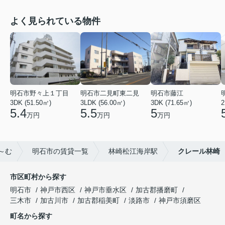
よく見られている物件
明石市野々上１丁目
明石市二見町東二見
明石市藤江
3DK (51.50㎡)
3LDK (56.00㎡)
3DK (71.65㎡)
2
5.4
5.5
5
万円
万円
万円
～む
明石市の賃貸一覧
林崎松江海岸駅
クレール林崎
市区町村から探す
明石市
神戸市西区
神戸市垂水区
加古郡播磨町
三木市
加古川市
加古郡稲美町
淡路市
神戸市須磨区
町名から探す