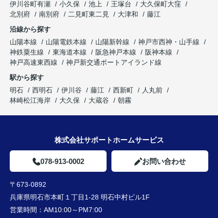
伊川谷町有瀬
小久保
池上
王塚台
大久保町大窪
北別府
南別府
二見町東二見
大津和
藤江
沿線から探す
山陽本線
山陽電鉄本線
山陽新幹線
神戸市西神・山手線
神鉄粟生線
東海道本線
阪急神戸本線
阪神本線
神戸高速東西線
神戸新交通ポートアイランド線
駅から探す
明石
西明石
伊川谷
藤江
西新町
人丸前
林崎松江海岸
大久保
大蔵谷
朝霧
株式会社サポートホームサービス
078-913-0002
お問い合わせ
〒673-0892
兵庫県明石市本町１丁目1-28 明石中村ビル1F
営業時間：
AM10:00～PM7:00