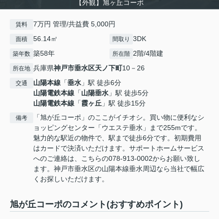
【外観】旭ヶ丘コーポ
7万円 管理/共益費 5,000円
賃料
56.14㎡
3DK
面積
間取り
築58年
2階/4階建
築年数
所在階
兵庫県
神戸市垂水区
天ノ下町
10－26
所在地
山陽本線
「
垂水
」駅 徒歩6分
交通
山陽電鉄本線
「
山陽垂水
」駅 徒歩5分
山陽電鉄本線
「
霞ヶ丘
」駅 徒歩15分
「旭が丘コーポ」のここがイチオシ。買い物に便利なシ
備考
ョッピングセンター「ウエステ垂水」まで255mです。
魅力的な駅近の物件で、駅まで徒歩6分です。初期費用
はカードで決済いただけます。サポートホームサービス
へのご連絡は、こちらの078-913-0002からお願い致し
ます。神戸市垂水区の山陽本線垂水周辺なら当社で幅広
くお探しいただけます。
旭が丘コーポのコメント(おすすめポイント)