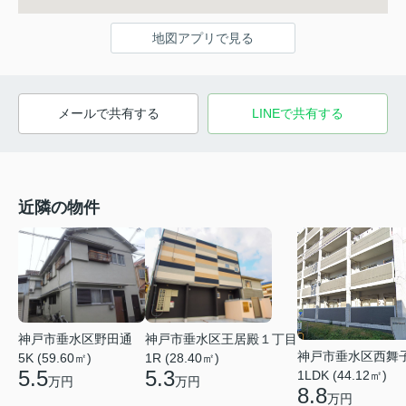
地図アプリで見る
メールで共有する
LINEで共有する
近隣の物件
神戸市垂水区野田通
神戸市垂水区王居殿１丁目
神戸市垂水区西舞
5K (59.60㎡)
1R (28.40㎡)
5.5
5.3
1LDK (44.12㎡)
万円
万円
8.8
万円