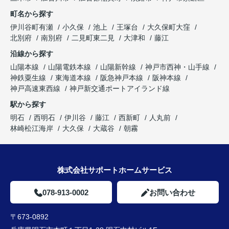
町名から探す
伊川谷町有瀬
小久保
池上
王塚台
大久保町大窪
北別府
南別府
二見町東二見
大津和
藤江
沿線から探す
山陽本線
山陽電鉄本線
山陽新幹線
神戸市西神・山手線
神鉄粟生線
東海道本線
阪急神戸本線
阪神本線
神戸高速東西線
神戸新交通ポートアイランド線
駅から探す
明石
西明石
伊川谷
藤江
西新町
人丸前
林崎松江海岸
大久保
大蔵谷
朝霧
株式会社サポートホームサービス
078-913-0002
お問い合わせ
〒673-0892