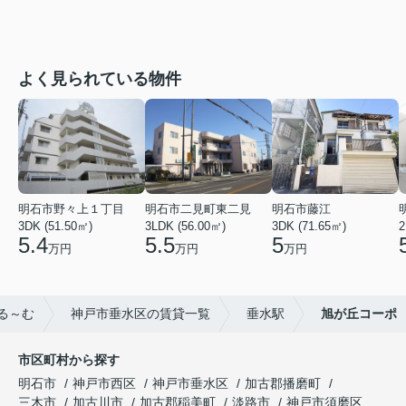
よく見られている物件
明石市野々上１丁目
明石市二見町東二見
明石市藤江
3DK (51.50㎡)
3LDK (56.00㎡)
3DK (71.65㎡)
2
5.4
5.5
5
万円
万円
万円
る～む
神戸市垂水区の賃貸一覧
垂水駅
旭が丘コーポ
市区町村から探す
明石市
神戸市西区
神戸市垂水区
加古郡播磨町
三木市
加古川市
加古郡稲美町
淡路市
神戸市須磨区