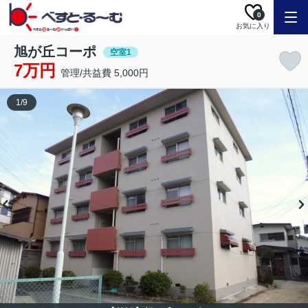
0
お気に入り
旭が丘コーポ
空室1
7万円
管理/共益費 5,000円
1
/
9