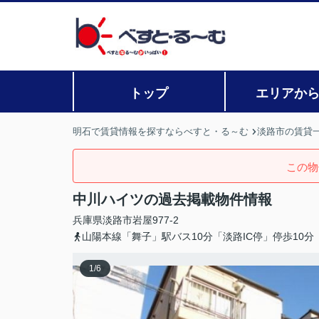
トップ
エリアか
明石で賃貸情報を探すならべすと・る～む
淡路市の賃貸
この物
中川ハイツの過去掲載物件情報
兵庫県
淡路市
岩屋
977-2
山陽本線「舞子」駅バス10分「淡路IC停」停歩10分
1
/
6