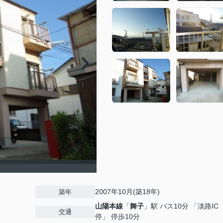
2007年10月(築18年)
築年
山陽本線
「
舞子
」駅 バス10分 「淡路IC
交通
停」 停歩10分