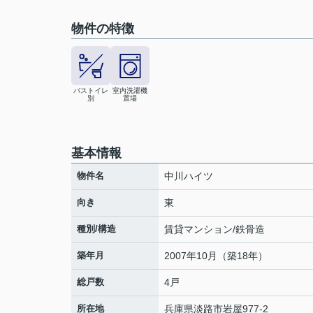
物件の特徴
バストイレ
室内洗濯機
別
置場
基本情報
物件名
中川ハイツ
向き
東
種別/構造
賃貸マンション/鉄骨造
築年月
2007年10月（築18年）
総戸数
4戸
所在地
兵庫県
淡路市
岩屋
977-2