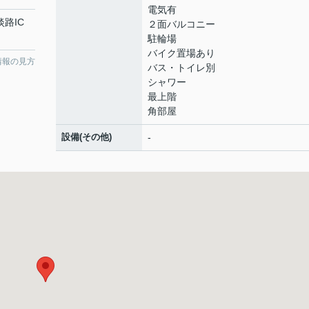
電気有
淡路IC
２面バルコニー
駐輪場
バイク置場あり
情報の見方
バス・トイレ別
シャワー
最上階
角部屋
設備(その他)
-