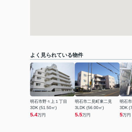
よく見られている物件
明石市野々上１丁目
明石市二見町東二見
明石市
3DK (51.50㎡)
3LDK (56.00㎡)
3DK (
5.4
5.5
5
万円
万円
万円