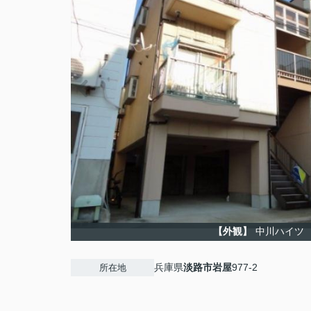
【外観】
中川ハイツ
兵庫県
淡路市
岩屋
977-2
所在地