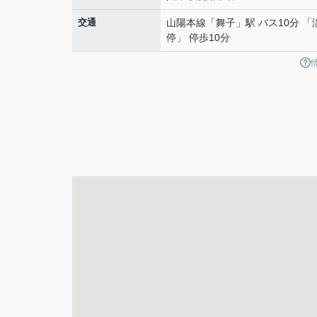
交通
山陽本線
「
舞子
」駅 バス10分 「
停」 停歩10分