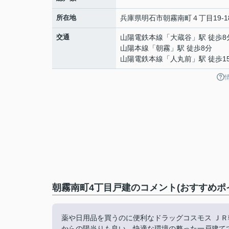
所在地
兵庫県
明石市
朝霧南町
４丁目19-1
交通
山陽電鉄本線
「
大蔵谷
」駅 徒歩8
山陽本線
「
朝霧
」駅 徒歩8分
山陽電鉄本線
「
人丸前
」駅 徒歩1
朝霧南町4丁目戸建のコメント(おすすめポ
薬や日用品を買うのに便利なドラッグコスモス ＪＲ
からの陽当りも良い、快適な環境の整った一戸建て