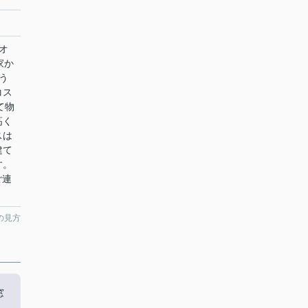
オ
家か
う
コス
て物
高く
スは
建て
す。
ご連
の見方
窓
と