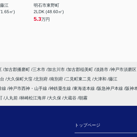
藤江
明石市東野町
71.65㎡)
2LDK (48.60㎡)
5.3
万円
区
加古郡播磨町
三木市
加古川市
加古郡稲美町
淡路市
神戸市須磨区
塚台
大久保町大窪
北別府
南別府
二見町東二見
大津和
藤江
幹線
神戸市西神・山手線
神鉄粟生線
東海道本線
阪急神戸本線
阪神
町
人丸前
林崎松江海岸
大久保
大蔵谷
朝霧
トップページ