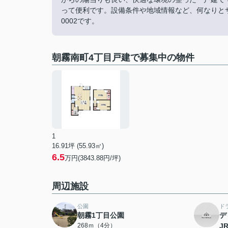
って便利です。設備条件や地域情報など、何なりとサポ
0002です。
朝霧南町4丁目戸建で募集中の物件
1
16.91坪 (55.93㎡)
6.5
万円(3843.88円/坪)
周辺施設
公園
ド
朝霧1丁目公園
デ
268ｍ（4分）
J