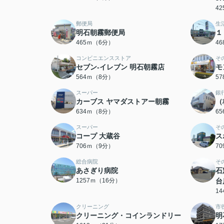
4
郵便局
生
明石朝霧郵便局
１
465ｍ（6分）
4
コンビニエンスストア
そ
セブン-イレブン 明石朝霧店
モ
564ｍ（8分）
5
スーパー
銀
カーブス ヤマダストアー朝霧
（
634ｍ（8分）
6
スーパー
そ
コープ 大蔵谷
ス
706ｍ（9分）
7
総合病院
そ
あさぎり病院
石
1257ｍ（16分）
台
1
クリーニング
市
クリーニング・コインランドリー
明