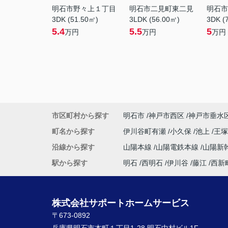
明石市野々上１丁目
明石市二見町東二見
明石市
3DK (51.50㎡)
3LDK (56.00㎡)
3DK (
5.4
5.5
5
万円
万円
万円
市区町村から探す
明石市
神戸市西区
神戸市垂水
町名から探す
伊川谷町有瀬
小久保
池上
王
沿線から探す
山陽本線
山陽電鉄本線
山陽新
駅から探す
明石
西明石
伊川谷
藤江
西新
株式会社サポートホームサービス
〒673-0892