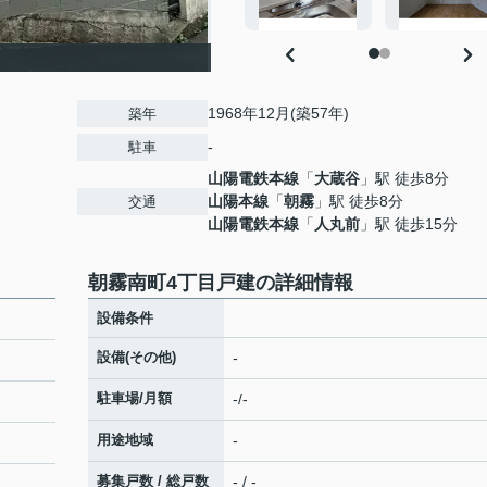
1968年12月(築57年)
築年
-
駐車
山陽電鉄本線
「
大蔵谷
」駅 徒歩8分
山陽本線
「
朝霧
」駅 徒歩8分
交通
山陽電鉄本線
「
人丸前
」駅 徒歩15分
朝霧南町4丁目戸建の詳細情報
設備条件
設備(その他)
-
駐車場/月額
-/-
用途地域
-
募集戸数 / 総戸数
- / -