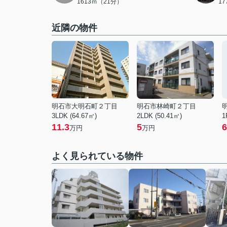
1613ｍ（21分）
1
近隣の物件
明石市大明石町２丁目
明石市林崎町２丁目
3LDK (64.67㎡)
2LDK (50.41㎡)
1
11.3
5
6
万円
万円
よく見られている物件