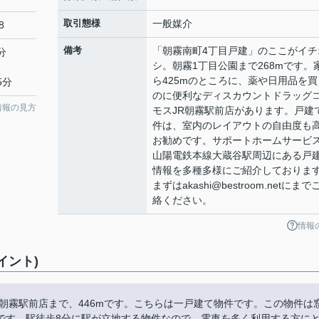
取引態様
一般媒介
8
備考
「朝霧南町4丁目戸建」のここがイチ
分
シ。朝霧1丁目公園まで268mです。
ら425mのところに、薬や日用品を買
5分
のに便利なディスカウントドラッグ
情報の見方
モスJR朝霧駅前店があります。戸建
件は、室内のレイアウトの自由度も
お勧めです。サポートホームサービ
山陽電鉄本線大蔵谷駅周辺にある戸
情報を多種多様にご紹介しておりま
まずはakashi@bestroom.netにまで
絡ください。
情報
イント)
朝霧駅前店まで、446mです。こちらは一戸建て物件です。この物件は
です。駅徒歩8分に駅が立地する物件なので、電車を多く利用する方に