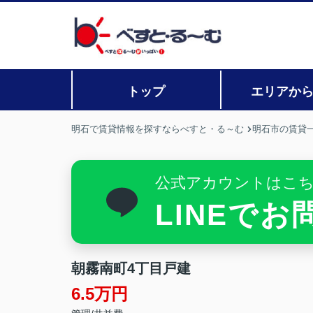
トップ
エリアか
明石で賃貸情報を探すならべすと・る～む
明石市の賃貸
公式アカウントはこ
LINEで
朝霧南町4丁目戸建
6.5万円