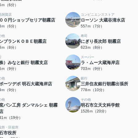
25ｍ（6分）
活雑貨店
コンビニエンスストア
００円ショップセリア朝霧店
ローソン 大蔵谷清水店
68ｍ（6分）
557ｍ（7分）
の他
寿司
ンブランＫＯＢＥ朝霧店
にぎり長次郎 朝霧店
78ｍ（8分）
623ｍ（8分）
行
スーパー
株）みなと銀行 朝霧支店
ラ・ムー大蔵海岸店
56ｍ（9分）
703ｍ（9分）
の他
銀行
ポーツデポ 明石大蔵海岸店
三井住友銀行朝霧出張所
09ｍ（9分）
778ｍ（10分）
の他
その他
窯パン工房 ダンマルシェ 朝霧
明石市立天文科学館
店
1526ｍ（20分）
441ｍ（19分）
役所・区役所
石市役所