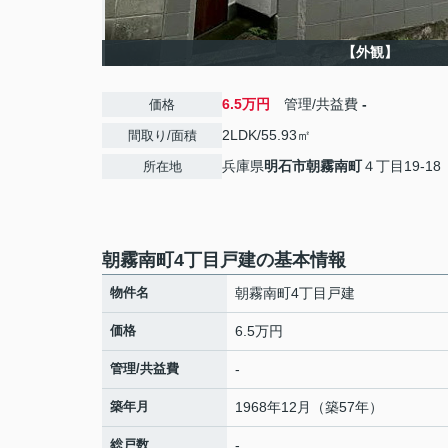
【外観】
6.5万円
管理/共益費
-
価格
2LDK/55.93㎡
間取り/面積
兵庫県
明石市
朝霧南町
４丁目19-18
所在地
朝霧南町4丁目戸建の基本情報
物件名
朝霧南町4丁目戸建
価格
6.5万円
管理/共益費
-
築年月
1968年12月（築57年）
総戸数
-