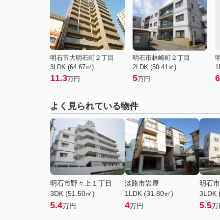
明石市大明石町２丁目
明石市林崎町２丁目
3LDK (64.67㎡)
2LDK (50.41㎡)
1
11.3
5
6
万円
万円
よく見られている物件
明石市野々上１丁目
淡路市岩屋
明石市
3DK (51.50㎡)
1LDK (31.80㎡)
3LDK 
5.4
4
5.5
万円
万円
万