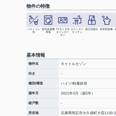
物件の特徴
バストイレ
室内洗濯機
TVモニタ付
カウンター
独立洗面台
浴室乾燥機
別
置場
きインター
キッチン
ホン
基本情報
物件名
キャトルセゾン
向き
-
種別/構造
ハイツ/軽量鉄骨
築年月
2021年3月（築5年）
総戸数
-
所在地
兵庫県
明石市
大久保町大窪
1130-2