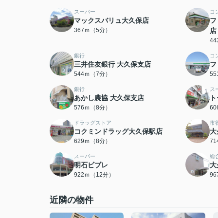
スーパー
コ
マックスバリュ大久保店
フ
367ｍ（5分）
店
4
銀行
コ
三井住友銀行 大久保支店
フ
544ｍ（7分）
5
銀行
ス
あかし農協 大久保支店
ト
576ｍ（8分）
6
ドラッグストア
市
コクミンドラッグ大久保駅店
大
629ｍ（8分）
7
スーパー
総
明石ビブレ
大
922ｍ（12分）
9
近隣の物件