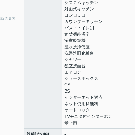
システムキッチン
対面式キッチン
コンロ３口
情報の見方
カウンターキッチン
バス・トイレ別
追焚機能浴室
浴室乾燥機
温水洗浄便座
洗髪洗面化粧台
シャワー
独立洗面台
エアコン
シューズボックス
CS
BS
インターネット対応
ネット使用料無料
オートロック
TVモニタ付インターホン
最上階
設備(その他)
-