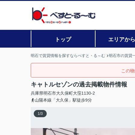
トップ
エリアか
明石で賃貸情報を探すならべすと・る～む
明石市の賃貸
この物
キャトルセゾンの過去掲載物件情報
兵庫県
明石市
大久保町大窪
1130-2
山陽本線「大久保」駅徒歩9分
1
/
3