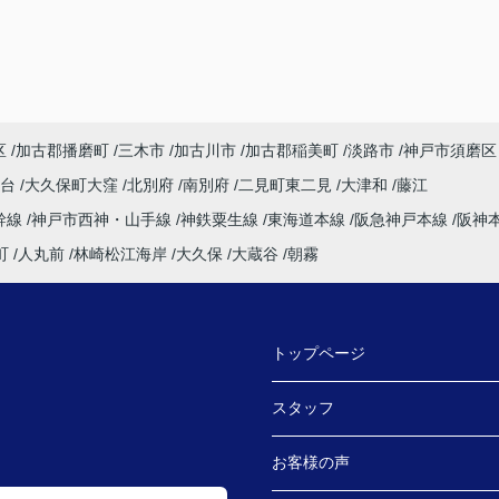
区
加古郡播磨町
三木市
加古川市
加古郡稲美町
淡路市
神戸市須磨区
塚台
大久保町大窪
北別府
南別府
二見町東二見
大津和
藤江
幹線
神戸市西神・山手線
神鉄粟生線
東海道本線
阪急神戸本線
阪神
町
人丸前
林崎松江海岸
大久保
大蔵谷
朝霧
トップページ
スタッフ
お客様の声