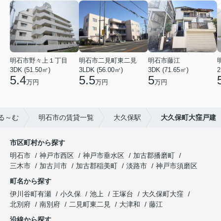
明石市野々上１丁目
明石市二見町東二見
明石市藤江
3DK (51.50㎡)
3LDK (56.00㎡)
3DK (71.65㎡)
2
5.4
5.5
5
万円
万円
万円
る～む
明石市の賃貸一覧
大久保駅
大久保町大窪戸建
市区町村から探す
明石市
神戸市西区
神戸市垂水区
加古郡播磨町
三木市
加古川市
加古郡稲美町
淡路市
神戸市須磨区
町名から探す
伊川谷町有瀬
小久保
池上
王塚台
大久保町大窪
北別府
南別府
二見町東二見
大津和
藤江
沿線から探す