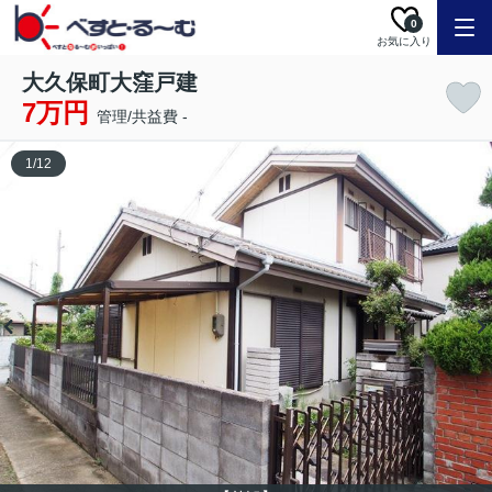
0
お気に入り
大久保町大窪戸建
7万円
管理/共益費 -
1
/
12