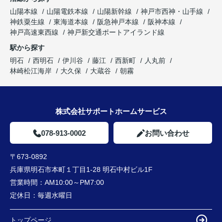
山陽本線
山陽電鉄本線
山陽新幹線
神戸市西神・山手線
神鉄粟生線
東海道本線
阪急神戸本線
阪神本線
神戸高速東西線
神戸新交通ポートアイランド線
駅から探す
明石
西明石
伊川谷
藤江
西新町
人丸前
林崎松江海岸
大久保
大蔵谷
朝霧
株式会社サポートホームサービス
078-913-0002
お問い合わせ
〒673-0892
兵庫県明石市本町１丁目1-28 明石中村ビル1F
営業時間：
AM10:00～PM7:00
定休日：
毎週水曜日
トップページ