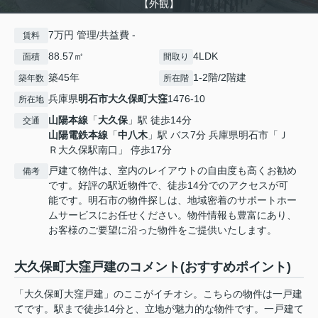
【外観】
7万円 管理/共益費 -
賃料
88.57㎡
4LDK
面積
間取り
築45年
1-2階/2階建
築年数
所在階
兵庫県
明石市
大久保町大窪
1476-10
所在地
山陽本線
「
大久保
」駅 徒歩14分
交通
山陽電鉄本線
「
中八木
」駅 バス7分 兵庫県明石市「Ｊ
Ｒ大久保駅南口」 停歩17分
戸建て物件は、室内のレイアウトの自由度も高くお勧め
備考
です。好評の駅近物件で、徒歩14分でのアクセスが可
能です。明石市の物件探しは、地域密着のサポートホー
ムサービスにお任せください。物件情報も豊富にあり、
お客様のご要望に沿った物件をご提供いたします。
大久保町大窪戸建のコメント(おすすめポイント)
「大久保町大窪戸建」のここがイチオシ。こちらの物件は一戸建
てです。駅まで徒歩14分と、立地が魅力的な物件です。一戸建て