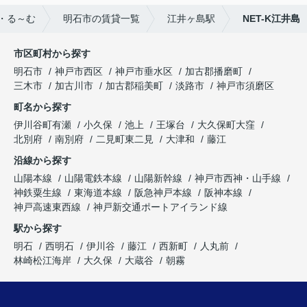
・る～む
明石市の賃貸一覧
江井ヶ島駅
NET-K江井島
市区町村から探す
明石市
神戸市西区
神戸市垂水区
加古郡播磨町
三木市
加古川市
加古郡稲美町
淡路市
神戸市須磨区
町名から探す
伊川谷町有瀬
小久保
池上
王塚台
大久保町大窪
北別府
南別府
二見町東二見
大津和
藤江
沿線から探す
山陽本線
山陽電鉄本線
山陽新幹線
神戸市西神・山手線
神鉄粟生線
東海道本線
阪急神戸本線
阪神本線
神戸高速東西線
神戸新交通ポートアイランド線
駅から探す
明石
西明石
伊川谷
藤江
西新町
人丸前
林崎松江海岸
大久保
大蔵谷
朝霧