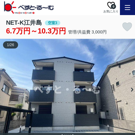
0
お気に入り
NET-K江井島
空室3
6.7万円～10.3万円
管理/共益費 3,000円
1
/
26