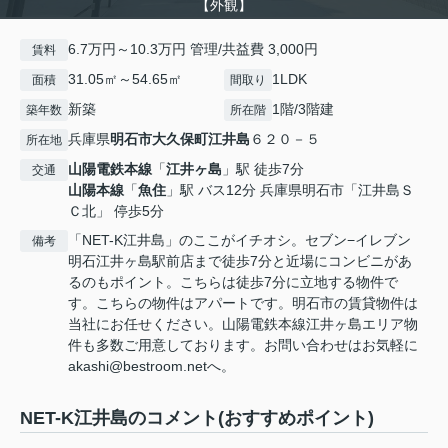
【外観】
6.7万円～10.3万円 管理/共益費 3,000円
賃料
31.05㎡～54.65㎡
1LDK
面積
間取り
新築
1階/3階建
築年数
所在階
兵庫県
明石市
大久保町江井島
６２０－５
所在地
山陽電鉄本線
「
江井ヶ島
」駅 徒歩7分
交通
山陽本線
「
魚住
」駅 バス12分 兵庫県明石市「江井島Ｓ
Ｃ北」 停歩5分
「NET-K江井島」のここがイチオシ。セブン−イレブン
備考
明石江井ヶ島駅前店まで徒歩7分と近場にコンビニがあ
るのもポイント。こちらは徒歩7分に立地する物件で
す。こちらの物件はアパートです。明石市の賃貸物件は
当社にお任せください。山陽電鉄本線江井ヶ島エリア物
件も多数ご用意しております。お問い合わせはお気軽に
akashi@bestroom.netへ。
NET-K江井島のコメント(おすすめポイント)