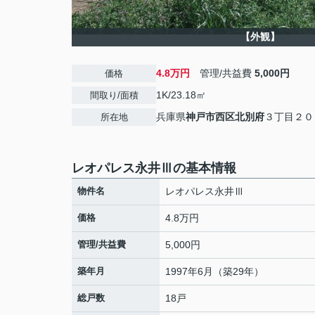
【外観】
4.8万円
管理/共益費
5,000円
価格
1K/23.18㎡
間取り/面積
兵庫県
神戸市西区
北別府
３丁目２０
所在地
レオパレス永井Ⅲの基本情報
物件名
レオパレス永井Ⅲ
価格
4.8万円
管理/共益費
5,000円
築年月
1997年6月（築29年）
総戸数
18戸