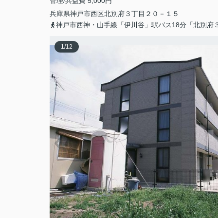
管理/共益費 5,000円
兵庫県
神戸市西区
北別府
３丁目２０－１５
神戸市西神・山手線「伊川谷」駅バス18分「北別府
1
/
12