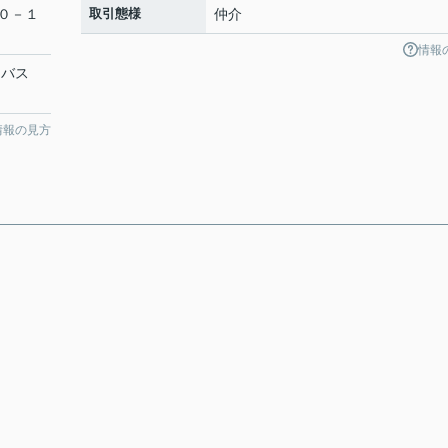
０－１
取引態様
仲介
情報
 バス
情報の見方