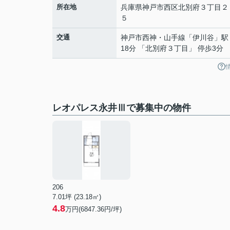
所在地
兵庫県
神戸市西区
北別府
３丁目２
５
交通
神戸市西神・山手線
「
伊川谷
」駅
18分 「北別府３丁目」 停歩3分
レオパレス永井Ⅲで募集中の物件
206
7.01坪 (23.18㎡)
4.8
万円(6847.36円/坪)