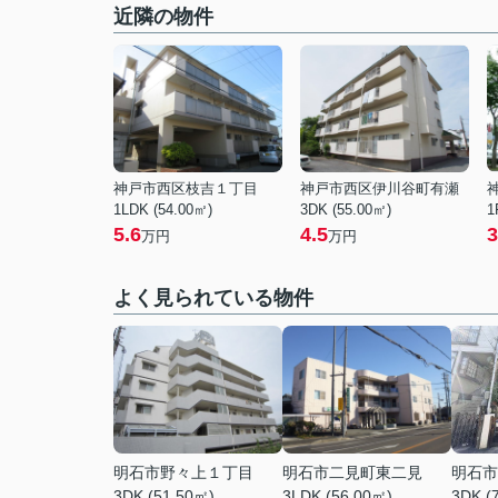
近隣の物件
神戸市西区枝吉１丁目
神戸市西区伊川谷町有瀬
1LDK (54.00㎡)
3DK (55.00㎡)
1
5.6
4.5
3
万円
万円
よく見られている物件
明石市野々上１丁目
明石市二見町東二見
明石市
3DK (51.50㎡)
3LDK (56.00㎡)
3DK (