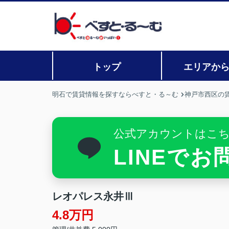
トップ
エリアか
明石で賃貸情報を探すならべすと・る～む
神戸市西区の
公式アカウントはこ
LINEで
レオパレス永井Ⅲ
4.8万円