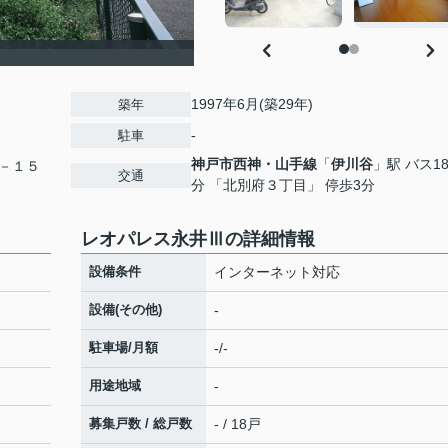
1997年6月(築29年)
築年
-
駐車
神戸市西神・山手線
「
伊川谷
」駅 バス1
－１５
交通
分 「北別府３丁目」 停歩3分
レオパレス永井Ⅲの詳細情報
設備条件
インターネット対応
設備(その他)
-
駐車場/月額
-/-
用途地域
-
募集戸数 / 総戸数
- / 18戸