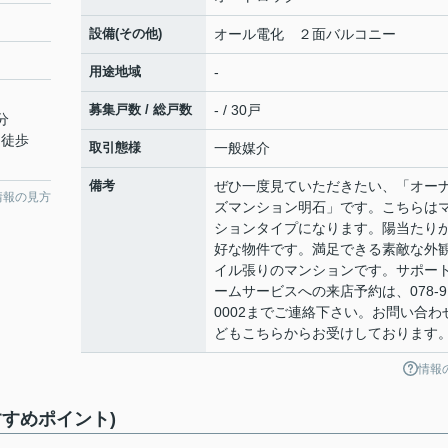
設備(その他)
オール電化 ２面バルコニー
用途地域
-
募集戸数 / 総戸数
- / 30戸
分
 徒歩
取引態様
一般媒介
備考
ぜひ一度見ていただきたい、「オー
情報の見方
ズマンション明石」です。こちらは
ションタイプになります。陽当たり
好な物件です。満足できる素敵な外
イル張りのマンションです。サポー
ームサービスへの来店予約は、078-91
0002までご連絡下さい。お問い合わ
どもこちらからお受けしております
情報
すめポイント)