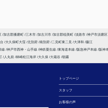
区
加古郡播磨町
三木市
加古川市
加古郡稲美町
淡路市
神戸市須磨区
塚台
大久保町大窪
北別府
南別府
二見町東二見
大津和
藤江
幹線
神戸市西神・山手線
神鉄粟生線
東海道本線
阪急神戸本線
阪神
町
人丸前
林崎松江海岸
大久保
大蔵谷
朝霧
トップページ
スタッフ
お客様の声