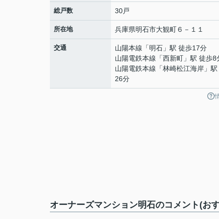
総戸数
30戸
所在地
兵庫県
明石市
大観町
６－１１
交通
山陽本線
「
明石
」駅 徒歩17分
山陽電鉄本線
「
西新町
」駅 徒歩8
山陽電鉄本線
「
林崎松江海岸
」駅
26分
オーナーズマンション明石のコメント(おす