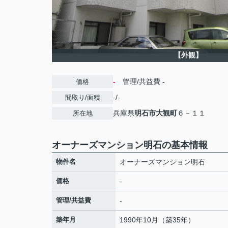
【外観】
-
管理/共益費
-
価格
-/-
間取り/面積
兵庫県
明石市
大観町
６－１１
所在地
オーナーズマンション明石の基本情報
物件名
オーナーズマンション明石
価格
-
管理/共益費
-
築年月
1990年10月（築35年）