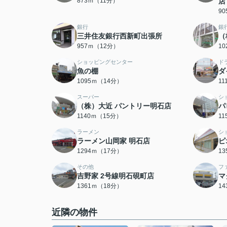
873ｍ（11分）
店
9
銀行
銀
三井住友銀行西新町出張所
（
957ｍ（12分）
1
ショッピングセンター
ド
魚の棚
ダ
1095ｍ（14分）
1
スーパー
シ
（株）大近 パントリー明石店
パ
1140ｍ（15分）
1
ラーメン
シ
ラーメン山岡家 明石店
ピ
1294ｍ（17分）
1
その他
フ
吉野家 2号線明石硯町店
マ
1361ｍ（18分）
1
近隣の物件