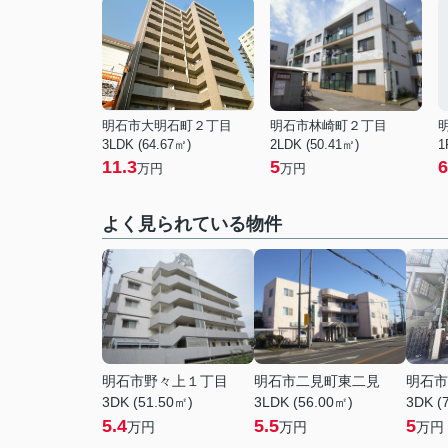
明石市大明石町２丁目
明石市林崎町２丁目
3LDK (64.67㎡)
2LDK (50.41㎡)
1
11.3
5
6
万円
万円
よく見られている物件
明石市野々上１丁目
明石市二見町東二見
明石市
3DK (51.50㎡)
3LDK (56.00㎡)
3DK (
5.4
5.5
5
万円
万円
万円