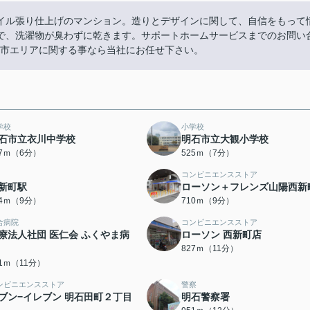
イル張り仕上げのマンション。造りとデザインに関して、自信をもって
で、洗濯物が臭わずに乾きます。サポートホームサービスまでのお問い
。明石市エリアに関する事なら当社にお任せ下さい。
学校
小学校
石市立衣川中学校
明石市立大観小学校
77ｍ（6分）
525ｍ（7分）
コンビニエンスストア
新町駅
ローソン＋フレンズ山陽西新
64ｍ（9分）
710ｍ（9分）
合病院
コンビニエンスストア
療法人社団 医仁会 ふくやま病
ローソン 西新町店
827ｍ（11分）
21ｍ（11分）
ンビニエンスストア
警察
ブン−イレブン 明石田町２丁目
明石警察署