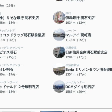
951ｍ（12分）
05ｍ（12分）
行
銀行
株）りそな銀行 明石支店
但馬銀行 明石支店
028ｍ（13分）
1034ｍ（13分）
ラッグストア
スーパー
イコクドラッグ明石駅前薬店
マルアイ 硯町店
112ｍ（14分）
1123ｍ（15分）
ョッピングセンター
信用金庫
ピオス明石
日新信用金庫明石駅前支店
155ｍ（15分）
1284ｍ（17分）
ョッピングセンター
生活雑貨店
オレ明石
Seria ミリオンタウン明石硯
350ｍ（17分）
1354ｍ（17分）
ァーストフード
ホームセンター
クドナルド ２号線明石店
DCMダイキ明石店
439ｍ（18分）
1586ｍ（20分）