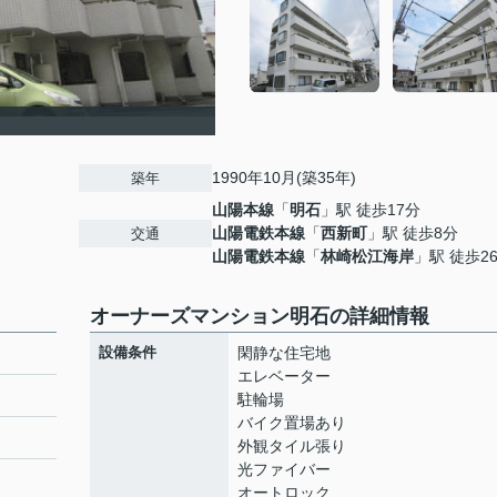
1990年10月(築35年)
築年
山陽本線
「
明石
」駅 徒歩17分
山陽電鉄本線
「
西新町
」駅 徒歩8分
交通
山陽電鉄本線
「
林崎松江海岸
」駅 徒歩2
オーナーズマンション明石の詳細情報
設備条件
閑静な住宅地
エレベーター
駐輪場
バイク置場あり
外観タイル張り
光ファイバー
オートロック