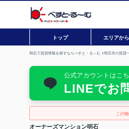
トップ
エリアか
明石で賃貸情報を探すならべすと・る～む
明石市の賃貸
公式アカウントはこ
LINEで
この物
オーナーズマンション明石