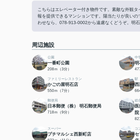
こちらはエレベーター付き物件です。素敵な外観タ
報を提供できるマンションです。陽当たりが良いの
わせなら、078-913-0002から遠慮なくどうぞ
周辺施設
公園
中
一番町公園
明
208ｍ（3分）
4
ファミリーレストラン
駅
かごの屋明石店
西
550ｍ（7分）
6
郵便局
総
日本郵便（株） 明石郵便局
医
718ｍ（9分）
院
8
スーパー
コ
プチマルシェ西新町店
セ