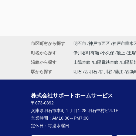
市区町村から探す
明石市
神戸市西区
神戸市垂水
町名から探す
伊川谷町有瀬
小久保
池上
王
沿線から探す
山陽本線
山陽電鉄本線
山陽新
駅から探す
明石
西明石
伊川谷
藤江
西新
株式会社サポートホームサービス
〒673-0892
兵庫県明石市本町１丁目1-28 明石中村ビル1F
営業時間：
AM10:00～PM7:00
定休日：
毎週水曜日