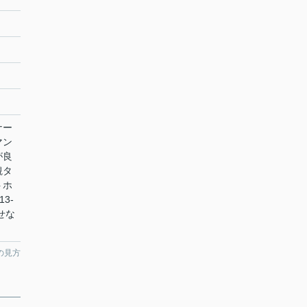
ナー
マン
が良
観タ
トホ
3-
せな
。
の見方