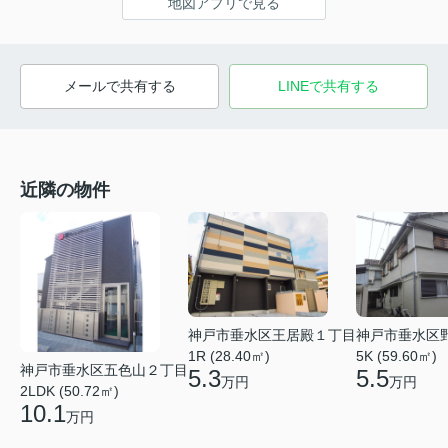
地図アプリで見る
メールで共有する
LINEで共有する
近隣の物件
神戸市垂水区王居殿１丁目
神戸市垂水区
1R (28.40㎡)
5K (59.60㎡)
神戸市垂水区五色山２丁目
5.3
5.5
万円
万円
2LDK (50.72㎡)
10.1
万円