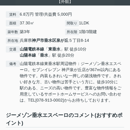
【外観】
6.8万円 管理/共益費 5,000円
賃料
37.30㎡
1LDK
面積
間取り
築3年
1階/3階建
築年数
所在階
兵庫県
神戸市垂水区
泉が丘
５丁目8‐14
所在地
山陽電鉄本線
「
東垂水
」駅 徒歩10分
交通
山陽本線
「
垂水
」駅 徒歩20分
山陽電鉄本線東垂水駅周辺物件：ジーメゾン垂水エスペ
備考
ーロ。セブンイレブン 神戸泉が丘店が367m以内にある
物件です。内装もきれいな一押しの築浅物件です。きれ
い好きな方、古い物件は苦手という方に。徒歩10分に
駅のある、ニーズの高い物件です。豊富な物件情報をご
用意しているサポートホームサービスへのお問い合わせ
は、TEL[078-913-0002]からお待ちしております。
ジーメゾン垂水エスペーロのコメント(おすすめポ
イント)