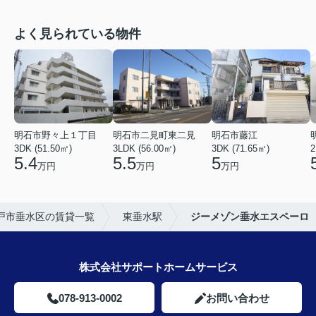
よく見られている物件
明石市野々上１丁目
明石市二見町東二見
明石市藤江
3DK (51.50㎡)
3LDK (56.00㎡)
3DK (71.65㎡)
2
5.4
5.5
5
万円
万円
万円
戸市垂水区の賃貸一覧
東垂水駅
ジーメゾン垂水エスペーロ
株式会社サポートホームサービス
078-913-0002
お問い合わせ