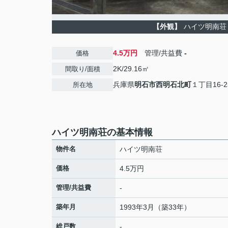
【外観】
ハイツ明南荘
4.5万円
管理/共益費
-
価格
2K/29.16㎡
間取り/面積
兵庫県
明石市
西明石北町
１丁目16-2
所在地
ハイツ明南荘の基本情報
物件名
ハイツ明南荘
価格
4.5万円
管理/共益費
-
築年月
1993年3月（築33年）
総戸数
-