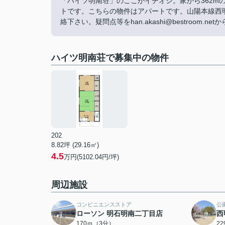
「ハイツ明南荘」のここがイチオシ。家から362m
トです。こちらの物件はアパートです。山陽本線西
絡下さい。疑問点等をhan.akashi@bestroom.n
ハイツ明南荘で募集中の物件
202
8.82坪 (29.16㎡)
4.5
万円(5102.04円/坪)
周辺施設
コンビニエンスストア
公
ローソン 明石明南二丁目店
西
170ｍ（3分）
2