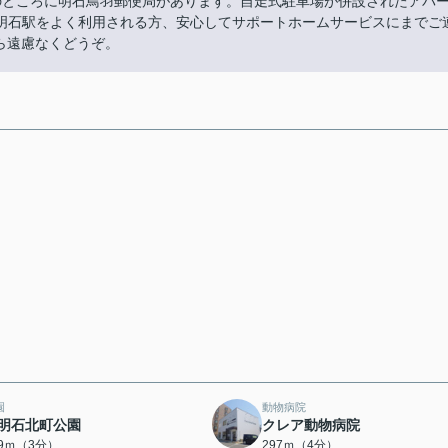
のところに明石鳥羽郵便局があります。自走式駐車場が併設されたアパ
明石駅をよく利用される方、安心してサポートホームサービスにまでご
etから遠慮なくどうぞ。
園
動物病院
明石北町公園
クレア動物病院
29ｍ（3分）
297ｍ（4分）