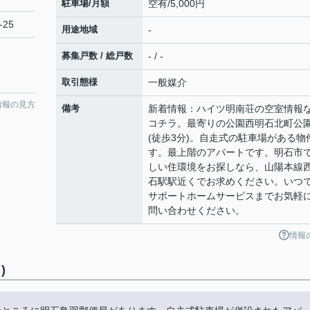
駐車場/月額
空有/5,000円
-25
用途地域
-
募集戸数 / 総戸数
- / -
取引態様
一般媒介
情報の見方
備考
新着情報：ハイツ明南荘の空室情報
コチラ。最寄りの公園西明石北町公
(徒歩3分)。自走式の駐車場がある物
す。最上階のアパートです。明石市
しい住環境をお探しなら、山陽本線
石駅駅近くでお求めください。いつ
サポートホームサービスまでお気軽
問い合わせください。
情報
)