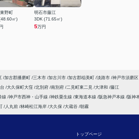
東野町
明石市藤江
(48.60㎡)
3DK (71.65㎡)
5
円
万円
区
加古郡播磨町
三木市
加古川市
加古郡稲美町
淡路市
神戸市須磨区
塚台
大久保町大窪
北別府
南別府
二見町東二見
大津和
藤江
幹線
神戸市西神・山手線
神鉄粟生線
東海道本線
阪急神戸本線
阪神
町
人丸前
林崎松江海岸
大久保
大蔵谷
朝霧
トップページ