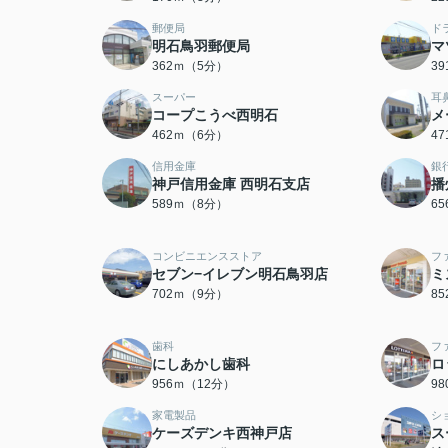
郵便局
ド
明石鳥羽郵便局
マ
362ｍ（5分）
3
スーパー
耳
コープこうべ西明石
メ
462ｍ（6分）
4
信用金庫
銀
神戸信用金庫 西明石支店
播
589ｍ（8分）
6
コンビニエンスストア
フ
セブン−イレブン明石鳥羽店
ミ
702ｍ（9分）
8
歯科
フ
にしあかし歯科
ロ
956ｍ（12分）
9
家電製品
シ
ケーズデンキ西神戸店
ス