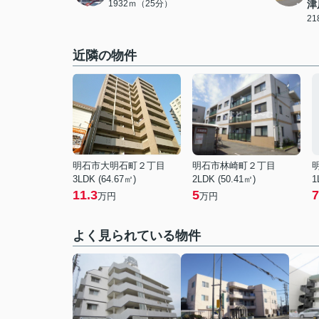
1932ｍ（25分）
津
2
近隣の物件
明石市大明石町２丁目
明石市林崎町２丁目
3LDK (64.67㎡)
2LDK (50.41㎡)
1
11.3
5
7
万円
万円
よく見られている物件