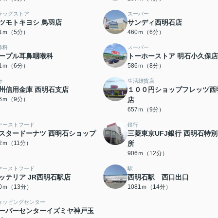
ラッグストア
スーパー
ツモトキヨシ 鳥羽店
サンディ西明石店
91ｍ（5分）
460ｍ（6分）
鼻科
スーパー
ープル耳鼻咽喉科
トーホーストア 明石小久保店
71ｍ（6分）
586ｍ（8分）
行
生活雑貨店
州信用金庫 西明石支店
１００円ショップフレッツ西
56ｍ（9分）
店
657ｍ（9分）
ァーストフード
銀行
スタードーナツ 西明石ショップ
三菱東京UFJ銀行 西明石特
52ｍ（11分）
所
906ｍ（12分）
ァーストフード
駅
ッテリア JR西明石駅店
西明石駅 西口出口
80ｍ（13分）
1081ｍ（14分）
ョッピングセンター
ーパーセンターイズミヤ神戸玉