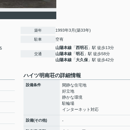
1993年3月(築33年)
築年
空有
駐車
山陽本線
「
西明石
」駅 徒歩13分
5
山陽本線
「
明石
」駅 徒歩58分
交通
山陽本線
「
大久保
」駅 徒歩42分
ハイツ明南荘の詳細情報
設備条件
閑静な住宅地
好立地
静かな環境
駐輪場
インターネット対応
設備(その他)
-