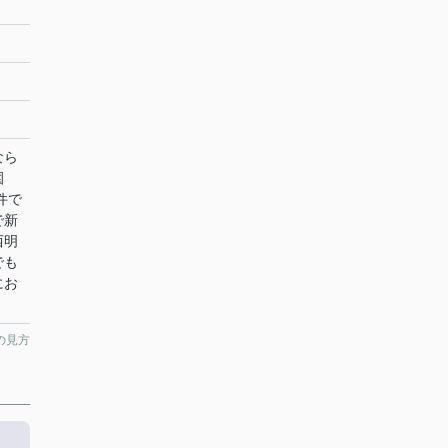
なら
園
件で
で新
西明
でも
にお
の見方