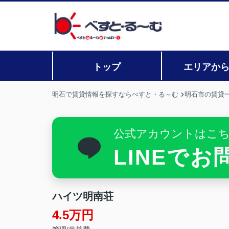
トップ
エリアか
明石で賃貸情報を探すならべすと・る～む
明石市の賃貸
公式アカウントはこ
LINEで
ハイツ明南荘
4.5万円