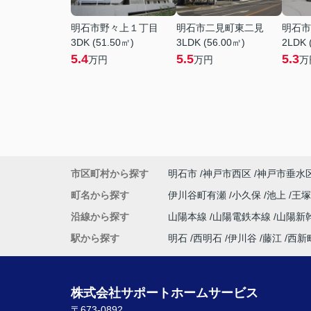
明石市野々上１丁目
明石市二見町東二見
明石市
3DK (51.50㎡)
3LDK (56.00㎡)
2LDK 
5.4
5.5
5.3
万円
万円
万
市区町村から探す
明石市
神戸市西区
神戸市垂水
町名から探す
伊川谷町有瀬
小久保
池上
王
沿線から探す
山陽本線
山陽電鉄本線
山陽新
駅から探す
明石
西明石
伊川谷
藤江
西新
株式会社サポートホームサービス
〒673-0892