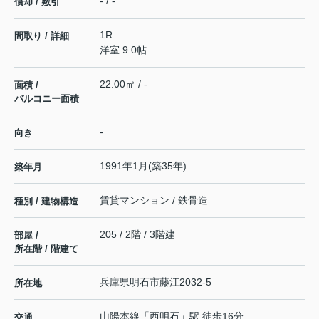
- / -
償却 / 敷引
1R
間取り / 詳細
洋室 9.0帖
22.00㎡ / -
面積 /
バルコニー面積
-
向き
1991年1月(築35年)
築年月
賃貸マンション / 鉄骨造
種別 / 建物構造
205 / 2階 / 3階建
部屋 /
所在階 / 階建て
兵庫県
明石市
藤江
2032-5
所在地
山陽本線
「
西明石
」駅 徒歩16分
交通