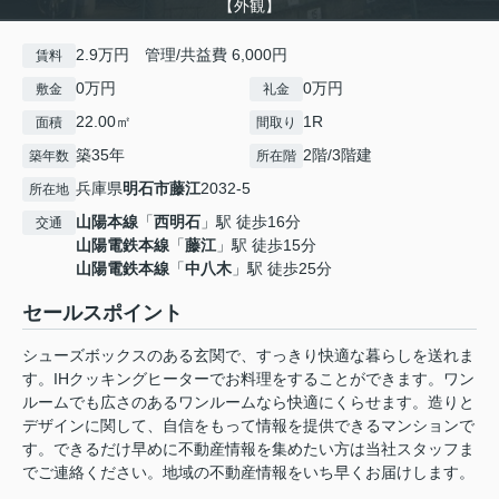
【外観】
2.9万円 管理/共益費 6,000円
賃料
0万円
0万円
敷金
礼金
22.00㎡
1R
面積
間取り
築35年
2階/3階建
築年数
所在階
兵庫県
明石市
藤江
2032-5
所在地
山陽本線
「
西明石
」駅 徒歩16分
交通
山陽電鉄本線
「
藤江
」駅 徒歩15分
山陽電鉄本線
「
中八木
」駅 徒歩25分
セールスポイント
シューズボックスのある玄関で、すっきり快適な暮らしを送れま
す。IHクッキングヒーターでお料理をすることができます。ワン
ルームでも広さのあるワンルームなら快適にくらせます。造りと
デザインに関して、自信をもって情報を提供できるマンションで
す。できるだけ早めに不動産情報を集めたい方は当社スタッフま
でご連絡ください。地域の不動産情報をいち早くお届けします。