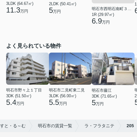
3LDK (64.67㎡)
2LDK (50.41㎡)
1
11.3
5
明石市西明石南町３丁目
万円
万円
1R (29.97㎡)
6.9
万円
よく見られている物件
明石市野々上１丁目
明石市二見町東二見
明石市藤江
3DK (51.50㎡)
3LDK (56.00㎡)
2
3DK (71.65㎡)
5.4
5.5
5
万円
万円
万円
すと・る～む
明石市の賃貸一覧
ラ・フラタニテ
205