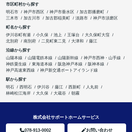
市区町村から探す
明石市
神戸市西区
神戸市垂水区
加古郡播磨町
三木市
加古川市
加古郡稲美町
淡路市
神戸市須磨区
町名から探す
伊川谷町有瀬
小久保
池上
王塚台
大久保町大窪
北別府
南別府
二見町東二見
大津和
藤江
沿線から探す
山陽本線
山陽電鉄本線
山陽新幹線
神戸市西神・山手線
神鉄粟生線
東海道本線
阪急神戸本線
阪神本線
神戸高速東西線
神戸新交通ポートアイランド線
駅から探す
明石
西明石
伊川谷
藤江
西新町
人丸前
林崎松江海岸
大久保
大蔵谷
朝霧
株式会社サポートホームサービス
078-913-0002
お問い合わせ