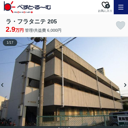
0
お気に入り
ラ・フラタニテ 205
2.9
万円
管理/共益費 6,000円
1
/
17