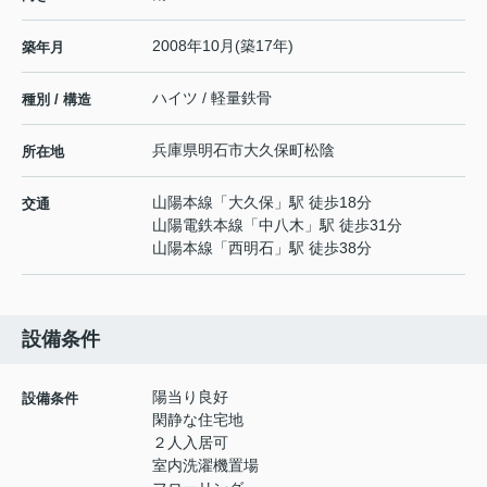
2008年10月(築17年)
築年月
ハイツ / 軽量鉄骨
種別 / 構造
兵庫県
明石市
大久保町松陰
所在地
山陽本線
「
大久保
」駅 徒歩18分
交通
山陽電鉄本線
「
中八木
」駅 徒歩31分
山陽本線
「
西明石
」駅 徒歩38分
設備条件
陽当り良好
設備条件
閑静な住宅地
２人入居可
室内洗濯機置場