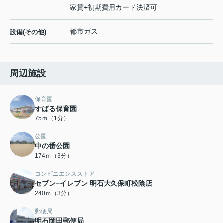
家賃+初期費用カード決済可
都市ガス
設備(その他)
周辺施設
保育園
すばる保育園
75ｍ（1分）
公園
中の番公園
174ｍ（3分）
コンビニエンスストア
セブン−イレブン 明石大久保町松陰店
240ｍ（3分）
郵便局
明石岡田郵便局