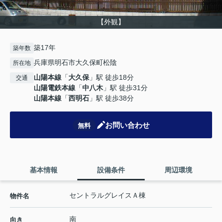
【外観】
築17年
築年数
兵庫県明石市大久保町松陰
所在地
山陽本線
「
大久保
」駅 徒歩18分
交通
山陽電鉄本線
「
中八木
」駅 徒歩31分
山陽本線
「
西明石
」駅 徒歩38分
お問い合わせ
無料
基本情報
設備条件
周辺環境
セントラルグレイスＡ棟
物件名
南
向き