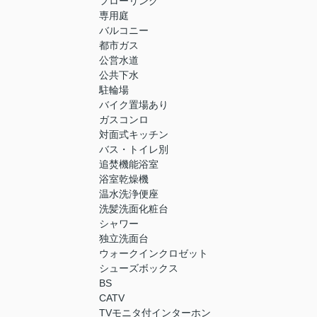
フローリング
専用庭
バルコニー
都市ガス
公営水道
公共下水
駐輪場
バイク置場あり
ガスコンロ
対面式キッチン
バス・トイレ別
追焚機能浴室
浴室乾燥機
温水洗浄便座
洗髪洗面化粧台
シャワー
独立洗面台
ウォークインクロゼット
シューズボックス
BS
CATV
TVモニタ付インターホン