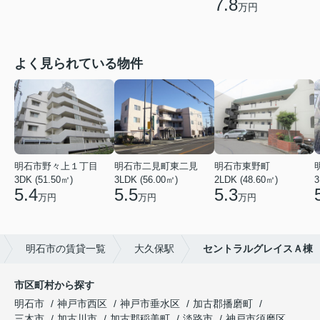
7.8
万円
よく見られている物件
明石市野々上１丁目
明石市二見町東二見
明石市東野町
3DK (51.50㎡)
3LDK (56.00㎡)
2LDK (48.60㎡)
3
5.4
5.5
5.3
万円
万円
万円
明石市の賃貸一覧
大久保駅
セントラルグレイスＡ棟
市区町村から探す
明石市
神戸市西区
神戸市垂水区
加古郡播磨町
三木市
加古川市
加古郡稲美町
淡路市
神戸市須磨区