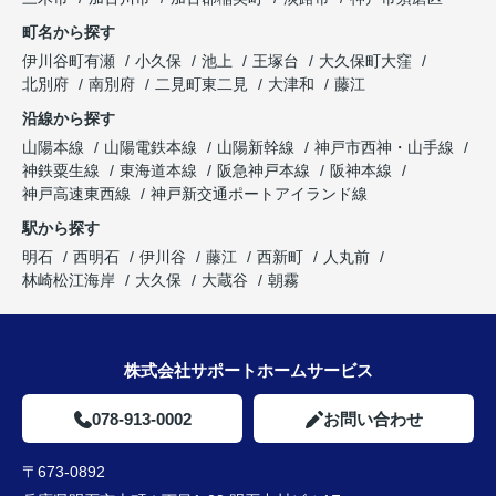
町名から探す
伊川谷町有瀬
小久保
池上
王塚台
大久保町大窪
北別府
南別府
二見町東二見
大津和
藤江
沿線から探す
山陽本線
山陽電鉄本線
山陽新幹線
神戸市西神・山手線
神鉄粟生線
東海道本線
阪急神戸本線
阪神本線
神戸高速東西線
神戸新交通ポートアイランド線
駅から探す
明石
西明石
伊川谷
藤江
西新町
人丸前
林崎松江海岸
大久保
大蔵谷
朝霧
株式会社サポートホームサービス
078-913-0002
お問い合わせ
〒673-0892