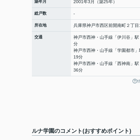
築年月
2001年3月（築25年）
総戸数
-
所在地
兵庫県
神戸市西区
前開南町
２丁目1
交通
神戸市西神・山手線
「
伊川谷
」駅
分
神戸市西神・山手線
「
学園都市
」
19分
神戸市西神・山手線
「
西神南
」駅
36分
ルナ学園のコメント(おすすめポイント)