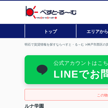
トップ
エリアか
明石で賃貸情報を探すならべすと・る～む
神戸市西区の
公式アカウントはこ
LINEで
この物
ルナ学園