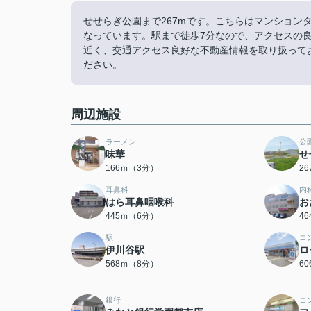
せせらぎ公園まで267mです。こちらはマンション
なっています。駅まで徒歩7分なので、アクセスの
近く、交通アクセス良好な不動産情報を取り扱って
ださい。
周辺施設
ラーメン
公
味華
せ
166ｍ（3分）
2
耳鼻科
内
はら耳鼻咽喉科
お
445ｍ（6分）
4
駅
コ
伊川谷駅
ロ
568ｍ（8分）
6
銀行
コ