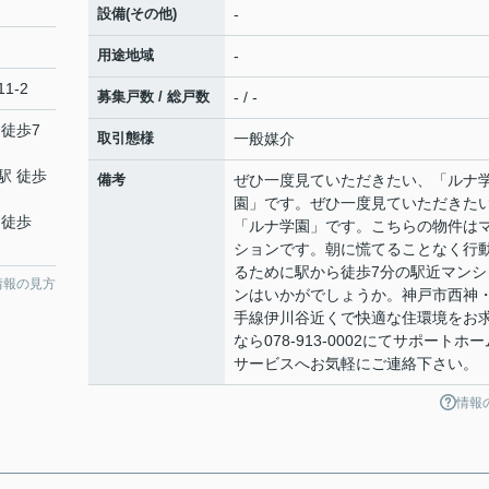
設備(その他)
-
用途地域
-
1-2
募集戸数 / 総戸数
- / -
 徒歩7
取引態様
一般媒介
駅 徒歩
備考
ぜひ一度見ていただきたい、「ルナ
園」です。ぜひ一度見ていただきた
 徒歩
「ルナ学園」です。こちらの物件は
ションです。朝に慌てることなく行
るために駅から徒歩7分の駅近マンシ
情報の見方
ンはいかがでしょうか。神戸市西神
手線伊川谷近くで快適な住環境をお
なら078-913-0002にてサポートホー
サービスへお気軽にご連絡下さい。
情報