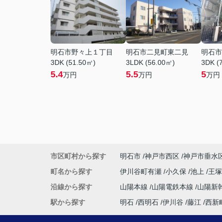
明石市野々上１丁目
明石市二見町東二見
明石市
3DK (51.50㎡)
3LDK (56.00㎡)
3DK (
5.4
5.5
5
万円
万円
万円
市区町村から探す
明石市
神戸市西区
神戸市垂水
町名から探す
伊川谷町有瀬
小久保
池上
王
沿線から探す
山陽本線
山陽電鉄本線
山陽新
駅から探す
明石
西明石
伊川谷
藤江
西新