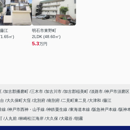
藤江
明石市東野町
71.65㎡)
2LDK (48.60㎡)
5.3
万円
区
加古郡播磨町
三木市
加古川市
加古郡稲美町
淡路市
神戸市須磨区
塚台
大久保町大窪
北別府
南別府
二見町東二見
大津和
藤江
幹線
神戸市西神・山手線
神鉄粟生線
東海道本線
阪急神戸本線
阪神
町
人丸前
林崎松江海岸
大久保
大蔵谷
朝霧