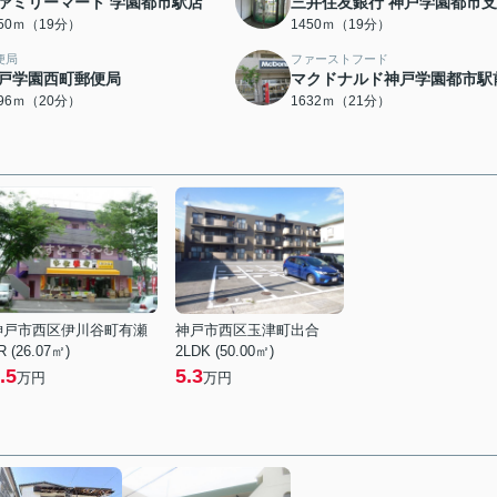
ァミリーマート 学園都市駅店
三井住友銀行 神戸学園都市
450ｍ（19分）
1450ｍ（19分）
便局
ファーストフード
戸学園西町郵便局
マクドナルド神戸学園都市駅
596ｍ（20分）
1632ｍ（21分）
神戸市西区伊川谷町有瀬
神戸市西区玉津町出合
R (26.07㎡)
2LDK (50.00㎡)
.5
5.3
万円
万円