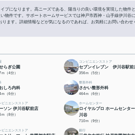
タイプになります。高ニーズである、陽当りの良い環境を実現した物件
良い物件です。サポートホームサービスでは神戸市西神・山手線伊川谷
おります。詳細情報などが気になるのであれば、お気軽にお問い合わせ
園
コンビニエンスストア
せらぎ公園
セブンイレブン 伊川谷駅前
67ｍ（4分）
356ｍ（5分）
科
整形外科
おしろ内科
さかい整形外科
64ｍ（6分）
464ｍ（6分）
ンビニエンスストア
ホームセンター
ーソン 伊川谷駅前店
ロイヤルプロ ホームセンター
06ｍ（8分）
川谷
710ｍ（9分）
ンビニエンスストア
銀行