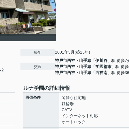
2001年3月(築25年)
築年
神戸市西神・山手線
「
伊川谷
」駅 徒歩7
神戸市西神・山手線
「
学園都市
」駅 徒歩
交通
-2
神戸市西神・山手線
「
西神南
」駅 徒歩3
ルナ学園の詳細情報
設備条件
閑静な住宅地
駐輪場
CATV
インターネット対応
オートロック