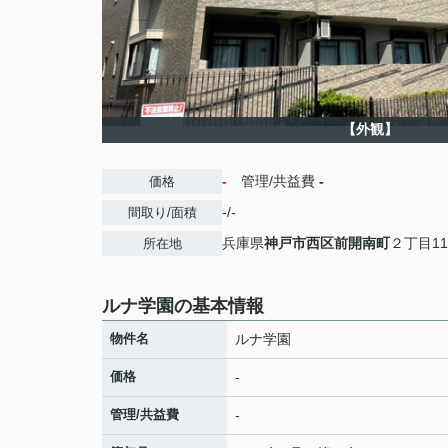
【外観】
-
管理/共益費
-
価格
-/-
間取り/面積
兵庫県
神戸市西区
前開南町
２丁目11
所在地
ルナ学園の基本情報
物件名
ルナ学園
価格
-
管理/共益費
-