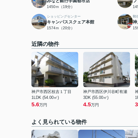
みなと銀行学園都市店
フ
1450ｍ（19分）
1
ショッピングセンター
郵
キャンパススクェア本館
神
1574ｍ（20分）
1
近隣の物件
神戸市西区枝吉１丁目
神戸市西区伊川谷町有瀬
1LDK (54.00㎡)
3DK (55.00㎡)
1
5.6
4.5
3
万円
万円
よく見られている物件