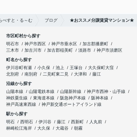
らべすと・る～む
ブログ
★おススメ分譲賃貸マンション★
市区町村から探す
明石市
神戸市西区
神戸市垂水区
加古郡播磨町
三木市
加古川市
加古郡稲美町
淡路市
神戸市須磨区
町名から探す
伊川谷町有瀬
小久保
池上
王塚台
大久保町大窪
北別府
南別府
二見町東二見
大津和
藤江
沿線から探す
山陽本線
山陽電鉄本線
山陽新幹線
神戸市西神・山手線
神鉄粟生線
東海道本線
阪急神戸本線
阪神本線
神戸高速東西線
神戸新交通ポートアイランド線
駅から探す
明石
西明石
伊川谷
藤江
西新町
人丸前
林崎松江海岸
大久保
大蔵谷
朝霧