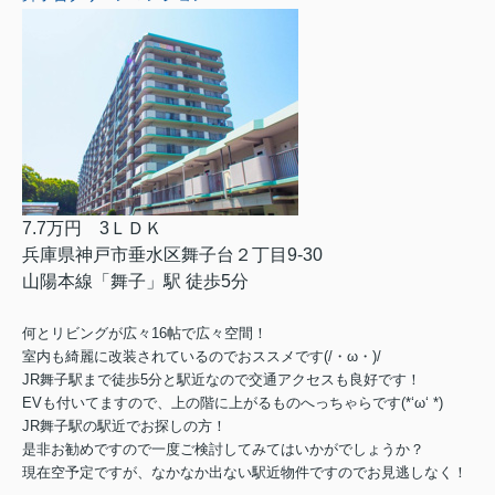
7.7万円 3ＬＤＫ
兵庫県神戸市垂水区舞子台２丁目9-30
山陽本線「舞子」駅 徒歩5分
何とリビングが広々16帖で広々空間！
室内も綺麗に改装されているのでおススメです(/・ω・)/
JR舞子駅まで徒歩5分と駅近なので交通アクセスも良好です！
EVも付いてますので、上の階に上がるものへっちゃらです(*‘ω‘ *)
JR舞子駅の駅近でお探しの方！
是非お勧めですので一度ご検討してみてはいかがでしょうか？
現在空予定ですが、なかなか出ない駅近物件ですのでお見逃しなく！