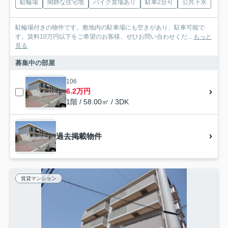
駐輪場
閑静な住宅地
バイク置場あり
駐車2台可
公共下水
駐輪場付きの物件です。敷地内の駐車場にも空きがあり、駐車可能で
す。賃料10万円以下をご希望のお客様、ぜひお問い合わせくだ...
もっと
見る
募集中の部屋
106
6.2万円
1階 / 58.00㎡ / 3DK
過去掲載物件
賃貸マンション