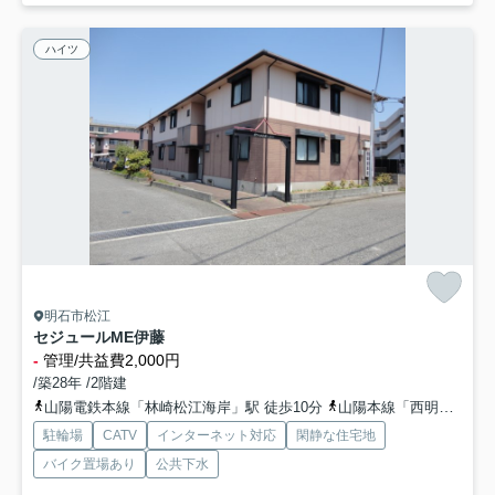
ハイツ
明石市松江
セジュールME伊藤
-
管理/共益費2,000円
/築28年 /2階建
山陽電鉄本線「林崎松江海岸」駅 徒歩10分
山陽本線「西明石」駅 徒歩26分
駐輪場
CATV
インターネット対応
閑静な住宅地
バイク置場あり
公共下水