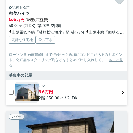
明石市松江
都美ハイツ
5.6
万円
管理/共益費-
50.00㎡ (2LDK) /築28年 /2階建
山陽電鉄本線「林崎松江海岸」駅 徒歩7分
山陽本線「西明石」駅 バス5分 神姫バス「東松江（バス）」 停歩3分
閑静な住宅地
公共下水
ローソン 明石南貴崎店まで徒歩4分と近場にコンビニがあるのもポイン
ト。化粧品やスタイリング剤などをまとめて出し入れして、...
もっと見
る
募集中の部屋
202
5.6万円
2階 / 50.00㎡ / 2LDK
ハイツ