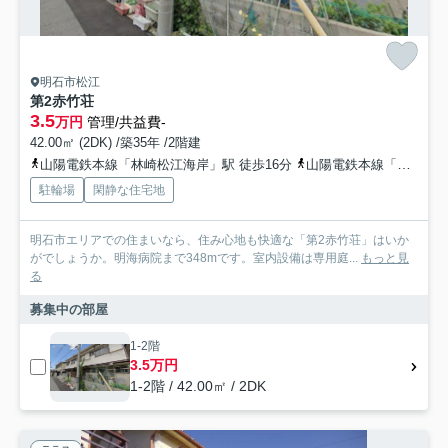
明石市松江
第2赤竹荘
3.5
万円
管理/共益費-
42.00㎡ (2DK) /築35年 /2階建
山陽電鉄本線「林崎松江海岸」駅 徒歩16分
山陽電鉄本線「藤江」駅 徒歩18分
駐輪場
閑静な住宅地
明石市エリアでの住まいなら、住み心地も快適な「第2赤竹荘」はいか
がでしょうか。明海病院まで348mです。室内設備は専用庭...
もっと見
る
募集中の部屋
1-2階
3.5万円
1-2階 / 42.00㎡ / 2DK