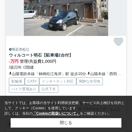
明石市松江
ウィルコート明石【駐車場2台付】
-万円
管理/共益費1,000円
/築22年 /2階建
山陽電鉄本線「林崎松江海岸」駅 徒歩10分
山陽本線「西明石」駅 徒歩24分
駐輪場
CATV
インターネット対応
閑静な住宅地
バイク置場あり
公共下水
当サイトでは、お客様の当サイト利用状況把握、サービス向上検討を目的と
ポータルサイトや他社サイトで気になるお部屋がございましたらお気軽
して、クッキー（Cookie）を使用しています。
にご相談下さい！明石市は2人目の保育料無料！中学生まで医...
もっと
詳しくは、当社の
「Cookieの取扱いについて」
をご確認ください。
見る
閉じる
募集中の部屋