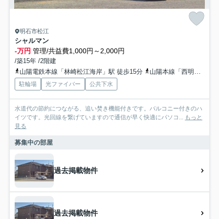
明石市松江
シャルマン
-万円
管理/共益費1,000円～2,000円
/築15年 /2階建
山陽電鉄本線「林崎松江海岸」駅 徒歩15分
山陽本線「西明石」駅 徒歩20分
駐輪場
光ファイバー
公共下水
水道代の節約につながる、追い焚き機能付きです。バルコニー付きのハ
イツです。光回線を繋げていますので通信が早く快適にパソコ...
もっと
見る
募集中の部屋
過去掲載物件
過去掲載物件