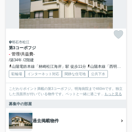
明石市松江
第3コーポフジ
-
管理/共益費-
/築34年 /2階建
山陽電鉄本線「林崎松江海岸」駅 徒歩11分
山陽本線「西明石」駅 徒歩23分
駐輪場
インターネット対応
閑静な住宅地
公共下水
こだわりポイント満載の第3コーポフジ。明海病院まで460mです。独立
した洗面所が付いている物件です。ペットと一緒に過ごす...
もっと見る
募集中の部屋
過去掲載物件