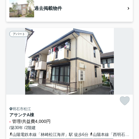
過去掲載物件
アパート
明石市松江
アサンテA棟
-
管理/共益費4,000円
/築30年 /2階建
山陽電鉄本線「林崎松江海岸」駅 徒歩6分
山陽本線「西明石」駅 徒歩27分