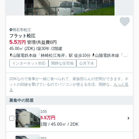
明石市松江
フラット松江
5.5
万円
管理/共益費0円
45.00㎡ (2DK) /築30年 /2階建
山陽電鉄本線「林崎松江海岸」駅 徒歩10分
山陽電鉄本線「藤江」駅 徒歩17分
インターネット対応
閑静な住宅地
公共下水
2DKなので食事が一緒に食べられて、家族団らんの空間ができます。ネ
ットの回線を繋げているのでパソコンが使える生活。閑静な...
もっと見
る
募集中の部屋
105
5.5万円
1階 / 45.00㎡ / 2DK
201