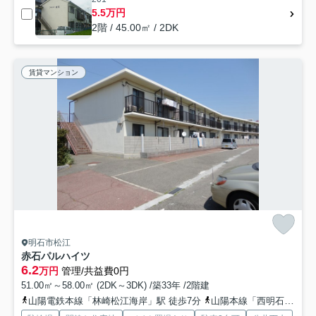
5.5万円
2階 / 45.00㎡ / 2DK
賃貸マンション
明石市松江
赤石パルハイツ
6.2
万円
管理/共益費0円
51.00㎡～58.00㎡ (2DK～3DK) /築33年 /2階建
山陽電鉄本線「林崎松江海岸」駅 徒歩7分
山陽本線「西明石」駅 徒歩27分