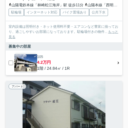
山陽電鉄本線「林崎松江海岸」駅 徒歩11分
山陽本線「西明石」駅 徒歩30分
駐輪場
インターネット対応
バイク置場あり
公共下水
室内設備は照明付き・ネット使用料不要・エアコンなど豊富に揃ってお
り、過ごしやすいお部屋になっております。駐輪場付きの物件...
もっと
見る
募集中の部屋
105
4.2万円
1階 / 24.84㎡ / 1R
アパート