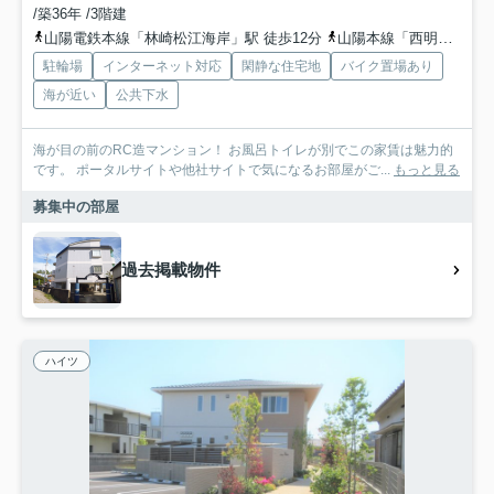
/築36年 /3階建
山陽電鉄本線「林崎松江海岸」駅 徒歩12分
山陽本線「西明石」駅 徒歩25分
駐輪場
インターネット対応
閑静な住宅地
バイク置場あり
海が近い
公共下水
海が目の前のRC造マンション！ お風呂トイレが別でこの家賃は魅力的
です。 ポータルサイトや他社サイトで気になるお部屋がご...
もっと見る
募集中の部屋
過去掲載物件
ハイツ