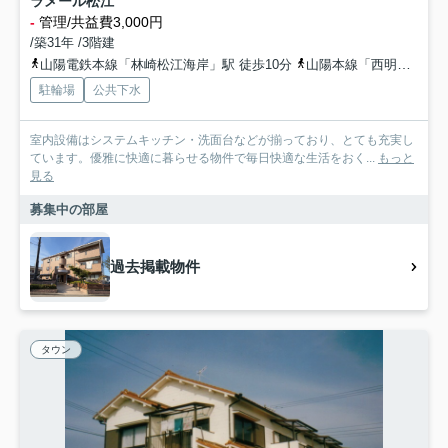
ラメール松江
-
管理/共益費3,000円
/築31年 /3階建
山陽電鉄本線「林崎松江海岸」駅 徒歩10分
山陽本線「西明石」駅 徒歩26分
駐輪場
公共下水
室内設備はシステムキッチン・洗面台などが揃っており、とても充実し
ています。優雅に快適に暮らせる物件で毎日快適な生活をおく...
もっと
見る
募集中の部屋
過去掲載物件
タウン