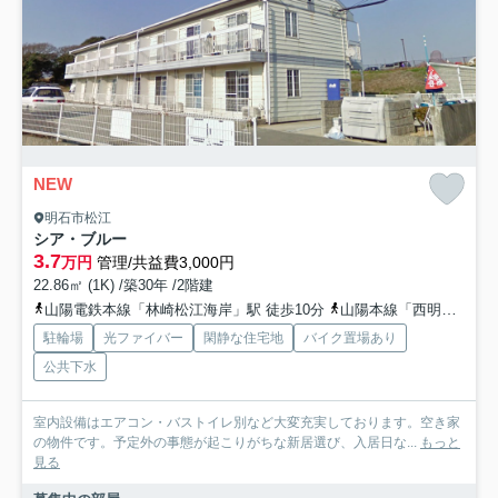
NEW
明石市松江
シア・ブルー
3.7
万円
管理/共益費3,000円
22.86㎡ (1K) /築30年 /2階建
山陽電鉄本線「林崎松江海岸」駅 徒歩10分
山陽本線「西明石」駅 徒歩27分
駐輪場
光ファイバー
閑静な住宅地
バイク置場あり
公共下水
室内設備はエアコン・バストイレ別など大変充実しております。空き家
の物件です。予定外の事態が起こりがちな新居選び、入居日な...
もっと
見る