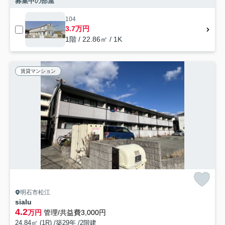
募集中の部屋
104
3.7万円
1階 / 22.86㎡ / 1K
賃貸マンション
明石市松江
sialu
4.2
万円
管理/共益費3,000円
24.84㎡ (1R) /築29年 /2階建