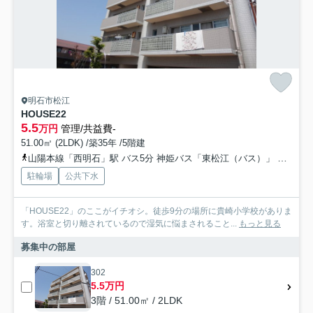
明石市松江
HOUSE22
5.5
万円
管理/共益費-
51.00㎡ (2LDK) /築35年 /5階建
山陽本線「西明石」駅 バス5分 神姫バス「東松江（バス）」 停歩4分
駐輪場
公共下水
「HOUSE22」のここがイチオシ。徒歩9分の場所に貴崎小学校がありま
す。浴室と切り離されているので湿気に悩まされること...
もっと見る
募集中の部屋
302
5.5万円
3階 / 51.00㎡ / 2LDK