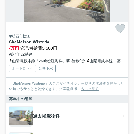
明石市松江
ShaMaison Wisteria
-万円
管理/共益費3,500円
/築7年 /2階建
山陽電鉄本線「林崎松江海岸」駅 徒歩9分
山陽電鉄本線「藤江」駅 徒歩21分
オートロック
公共下水
「ShaMaison Wisteria」のここがイチオシ。生乾きの洗濯物を乾かした
い時でもサッとと乾燥できる、浴室乾燥機...
もっと見る
募集中の部屋
過去掲載物件