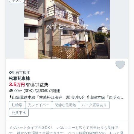
テラス
明石市松江
松雅苑東棟
3.5
万円
管理/共益費-
45.00㎡ (3DK) /築63年 /2階建
山陽電鉄本線「林崎松江海岸」駅 徒歩8分
山陽本線「西明石」駅 徒歩25分
駐輪場
光ファイバー
閑静な住宅地
バイク置場あり
公共下水
メゾネットタイプの３DK！ バルコニーも広くて日当たりも良好で
す。 静かな住環境で生活できます。 ペット飼育OK物件なの...
もっと見