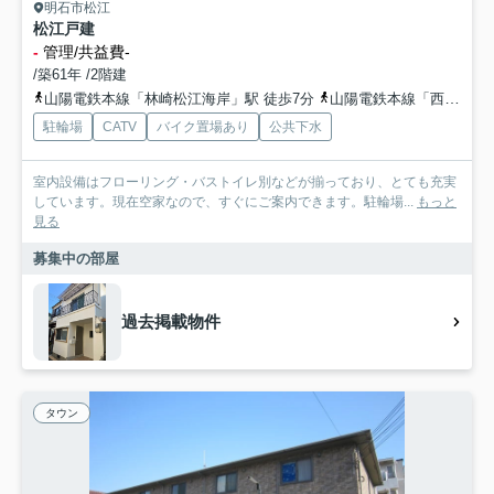
明石市松江
松江戸建
-
管理/共益費-
/築61年 /2階建
山陽電鉄本線「林崎松江海岸」駅 徒歩7分
山陽電鉄本線「西新町」駅 徒歩24分
駐輪場
CATV
バイク置場あり
公共下水
室内設備はフローリング・バストイレ別などが揃っており、とても充実
しています。現在空家なので、すぐにご案内できます。駐輪場...
もっと
見る
募集中の部屋
過去掲載物件
タウン