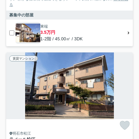
る
募集中の部屋
東端
3.5万円
1-2階 / 45.00㎡ / 3DK
賃貸マンション
明石市松江