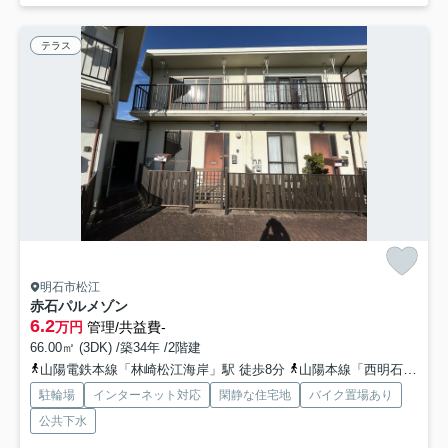
テラス
明石市松江
赤石パルメゾン
6.2
万円
管理/共益費-
66.00㎡ (3DK) /築34年 /2階建
山陽電鉄本線「林崎松江海岸」駅 徒歩8分
山陽本線「西明石」駅 徒歩26分
駐輪場
インターネット対応
閑静な住宅地
バイク置場あり
公共下水