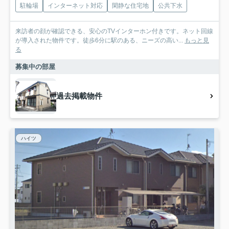
駐輪場
インターネット対応
閑静な住宅地
公共下水
来訪者の顔が確認できる、安心のTVインターホン付きです。ネット回線
が導入された物件です。徒歩6分に駅のある、ニーズの高い...
もっと見
る
募集中の部屋
過去掲載物件
ハイツ