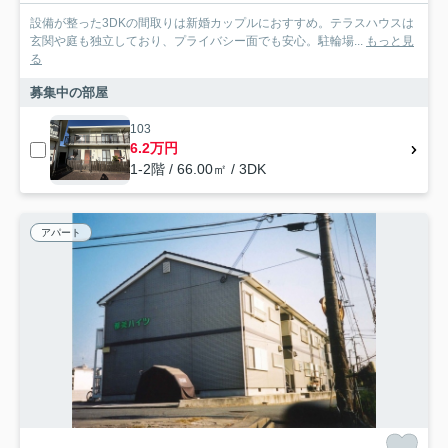
設備が整った3DKの間取りは新婚カップルにおすすめ。テラスハウスは
玄関や庭も独立しており、プライバシー面でも安心。駐輪場...
もっと見
る
募集中の部屋
103
6.2万円
1-2階 / 66.00㎡ / 3DK
アパート