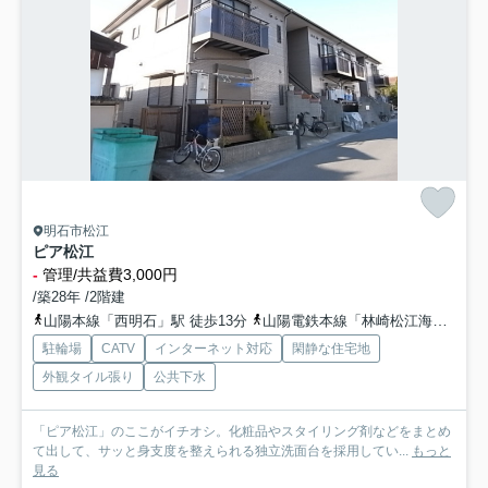
明石市松江
ピア松江
-
管理/共益費3,000円
/築28年 /2階建
山陽本線「西明石」駅 徒歩13分
山陽電鉄本線「林崎松江海岸」駅 徒歩15分
駐輪場
CATV
インターネット対応
閑静な住宅地
外観タイル張り
公共下水
「ピア松江」のここがイチオシ。化粧品やスタイリング剤などをまとめ
て出して、サッと身支度を整えられる独立洗面台を採用してい...
もっと
見る