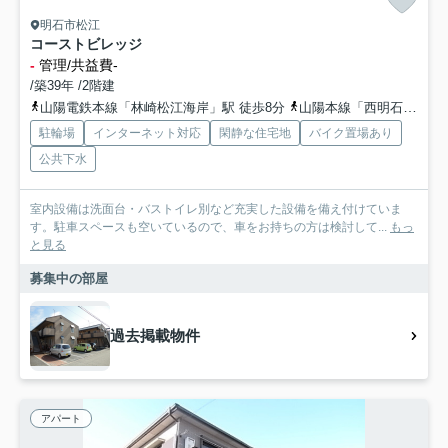
明石市松江
コーストビレッジ
-
管理/共益費-
/築39年 /2階建
山陽電鉄本線「林崎松江海岸」駅 徒歩8分
山陽本線「西明石」駅 徒歩24分
駐輪場
インターネット対応
閑静な住宅地
バイク置場あり
公共下水
室内設備は洗面台・バストイレ別など充実した設備を備え付けていま
す。駐車スペースも空いているので、車をお持ちの方は検討して...
もっ
と見る
募集中の部屋
過去掲載物件
アパート