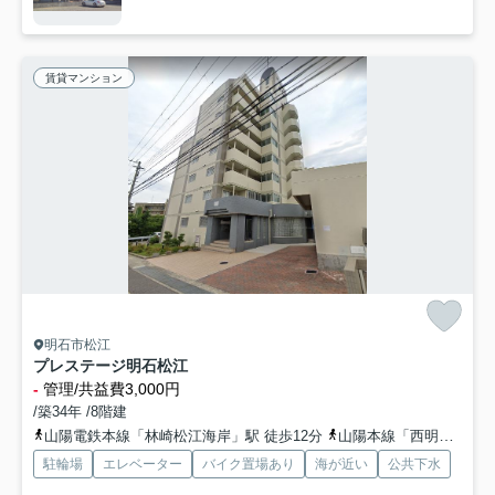
賃貸マンション
明石市松江
プレステージ明石松江
-
管理/共益費3,000円
/築34年 /8階建
山陽電鉄本線「林崎松江海岸」駅 徒歩12分
山陽本線「西明石」駅 徒歩25分
駐輪場
エレベーター
バイク置場あり
海が近い
公共下水