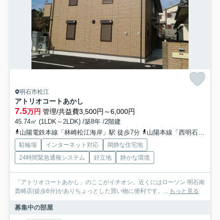
明石市松江
アトリオコートあかし
7.5
万円
管理/共益費3,500円～6,000円
45.74㎡ (1LDK～2LDK) /築8年 /2階建
山陽電鉄本線「林崎松江海岸」駅 徒歩7分
山陽本線「西明石」駅 バス5分 神姫バス「東松江（バス）」
駐輪場
インターネット対応
閑静な住宅地
24時間緊急通報システム
好立地
静かな環境
「アトリオコートあかし」のここがイチオシ。近くにはローソン 明石南
貴崎店(徒歩6分)がありちょっとした買い物に便利です。...
もっと見る
募集中の部屋