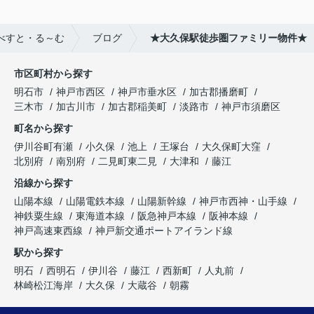
べすと・る～む
ブログ
★大久保駅徒歩圏ファミリー物件★
市区町村から探す
明石市
神戸市西区
神戸市垂水区
加古郡播磨町
三木市
加古川市
加古郡稲美町
淡路市
神戸市須磨区
町名から探す
伊川谷町有瀬
小久保
池上
王塚台
大久保町大窪
北別府
南別府
二見町東二見
大津和
藤江
沿線から探す
山陽本線
山陽電鉄本線
山陽新幹線
神戸市西神・山手線
神鉄粟生線
東海道本線
阪急神戸本線
阪神本線
神戸高速東西線
神戸新交通ポートアイランド線
駅から探す
明石
西明石
伊川谷
藤江
西新町
人丸前
林崎松江海岸
大久保
大蔵谷
朝霧