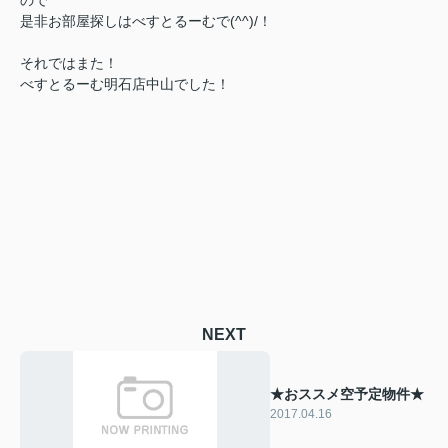
ので
是非お部屋探しはべすとるーむで(^^)/！
それではまた！
べすとるーむ明石店中山でした！
NEXT
★おススメ空予定物件★
2017.04.16