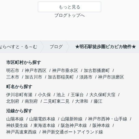
もっと見る
ブログトップへ
ならべすと・る～む
ブログ
★明石駅徒歩圏ピカピカ物件★
市区町村から探す
明石市
神戸市西区
神戸市垂水区
加古郡播磨町
三木市
加古川市
加古郡稲美町
淡路市
神戸市須磨区
町名から探す
伊川谷町有瀬
小久保
池上
王塚台
大久保町大窪
北別府
南別府
二見町東二見
大津和
藤江
沿線から探す
山陽本線
山陽電鉄本線
山陽新幹線
神戸市西神・山手線
神鉄粟生線
東海道本線
阪急神戸本線
阪神本線
神戸高速東西線
神戸新交通ポートアイランド線