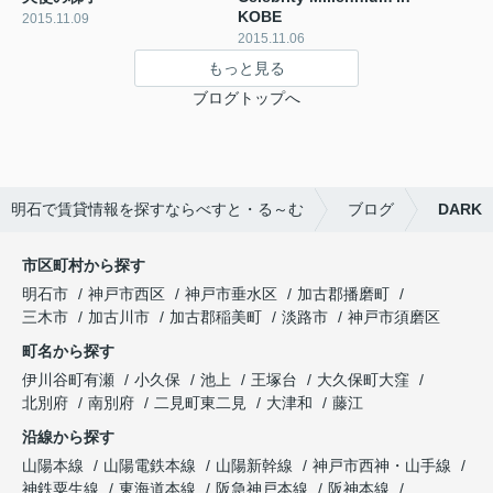
KOBE
2015.11.09
2015.11.06
もっと見る
ブログトップへ
明石で賃貸情報を探すならべすと・る～む
ブログ
DARK
市区町村から探す
明石市
神戸市西区
神戸市垂水区
加古郡播磨町
三木市
加古川市
加古郡稲美町
淡路市
神戸市須磨区
町名から探す
伊川谷町有瀬
小久保
池上
王塚台
大久保町大窪
北別府
南別府
二見町東二見
大津和
藤江
沿線から探す
山陽本線
山陽電鉄本線
山陽新幹線
神戸市西神・山手線
神鉄粟生線
東海道本線
阪急神戸本線
阪神本線