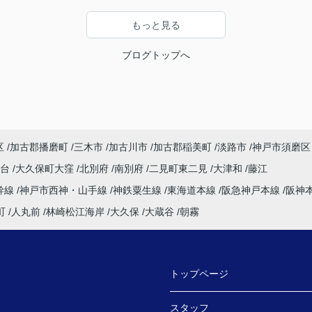
もっと見る
ブログトップへ
区
加古郡播磨町
三木市
加古川市
加古郡稲美町
淡路市
神戸市須磨区
塚台
大久保町大窪
北別府
南別府
二見町東二見
大津和
藤江
幹線
神戸市西神・山手線
神鉄粟生線
東海道本線
阪急神戸本線
阪神
町
人丸前
林崎松江海岸
大久保
大蔵谷
朝霧
トップページ
スタッフ