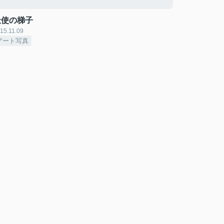
天使の梯子
15.11.09
アート写真