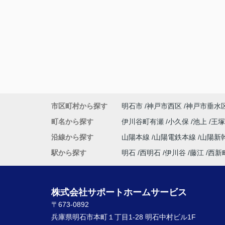
市区町村から探す
明石市
神戸市西区
神戸市垂水
町名から探す
伊川谷町有瀬
小久保
池上
王
沿線から探す
山陽本線
山陽電鉄本線
山陽新
駅から探す
明石
西明石
伊川谷
藤江
西新
株式会社サポートホームサービス
〒673-0892
兵庫県明石市本町１丁目1-28 明石中村ビル1F