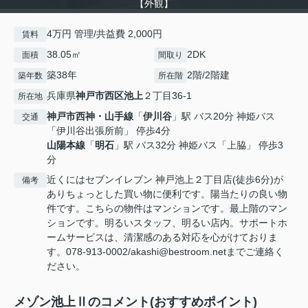
【外観】
4万円 管理/共益費 2,000円
賃料
38.05㎡
2DK
面積
間取り
築38年
2階/2階建
築年数
所在階
兵庫県
神戸市西区
池上
２丁目36-1
所在地
神戸市西神・山手線
「
伊川谷
」駅 バス20分 神姫バス
交通
「伊川谷出張所前」 停歩4分
山陽本線
「
明石
」駅 バス32分 神姫バス「上脇」 停歩3
分
近くにはセブンイレブン 神戸池上２丁目店(徒歩6分)が
備考
ありちょっとした買い物に便利です。陽当たりの良い物
件です。こちらの物件はマンションです。最上階のマン
ションです。明るいスタッフ、明るい店内。サポートホ
ームサービスは、清潔感のある対応を心がけておりま
す。078-913-0002/akashi@bestroom.netまでご連絡く
ださい。
メゾン池上Ⅱのコメント(おすすめポイント)