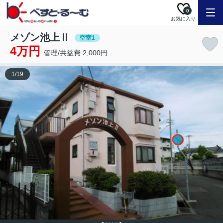
0
お気に入り
メゾン池上Ⅱ
空室1
4万円
管理/共益費 2,000円
1
/
19