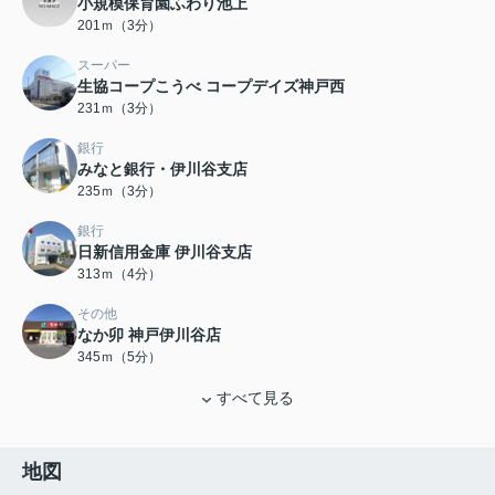
小規模保育園ふわり池上
201ｍ（3分）
スーパー
生協コープこうべ コープデイズ神戸西
231ｍ（3分）
銀行
みなと銀行・伊川谷支店
235ｍ（3分）
銀行
日新信用金庫 伊川谷支店
313ｍ（4分）
その他
なか卯 神戸伊川谷店
345ｍ（5分）
すべて見る
地図