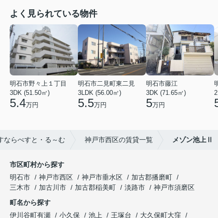
よく見られている物件
明石市野々上１丁目
明石市二見町東二見
明石市藤江
3DK (51.50㎡)
3LDK (56.00㎡)
3DK (71.65㎡)
2
5.4
5.5
5
万円
万円
万円
すならべすと・る～む
神戸市西区の賃貸一覧
メゾン池上Ⅱ
市区町村から探す
明石市
神戸市西区
神戸市垂水区
加古郡播磨町
三木市
加古川市
加古郡稲美町
淡路市
神戸市須磨区
町名から探す
伊川谷町有瀬
小久保
池上
王塚台
大久保町大窪