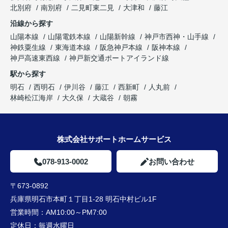
北別府
南別府
二見町東二見
大津和
藤江
沿線から探す
山陽本線
山陽電鉄本線
山陽新幹線
神戸市西神・山手線
神鉄粟生線
東海道本線
阪急神戸本線
阪神本線
神戸高速東西線
神戸新交通ポートアイランド線
駅から探す
明石
西明石
伊川谷
藤江
西新町
人丸前
林崎松江海岸
大久保
大蔵谷
朝霧
株式会社サポートホームサービス
078-913-0002
お問い合わせ
〒673-0892
兵庫県明石市本町１丁目1-28 明石中村ビル1F
営業時間：
AM10:00～PM7:00
定休日：
毎週水曜日