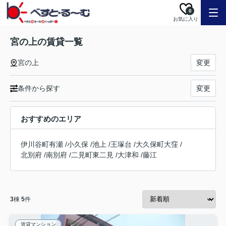
0
お気に入り
宮の上の賃貸一覧
宮の上
変更
条件から探す
変更
おすすめのエリア
伊川谷町有瀬
/
小久保
/
池上
/
王塚台
/
大久保町大窪
/
北別府
/
南別府
/
二見町東二見
/
大津和
/
藤江
3
棟
5
件
賃貸マンション