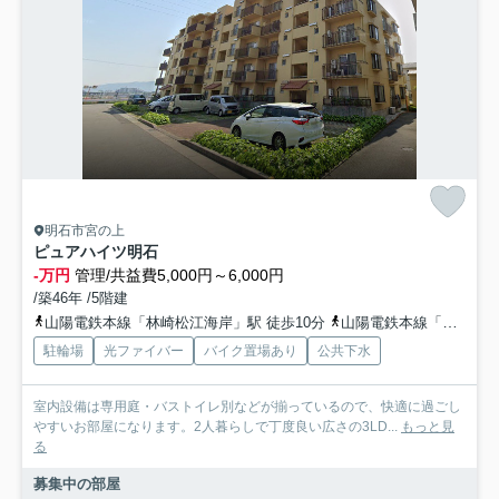
明石市宮の上
ピュアハイツ明石
-万円
管理/共益費5,000円～6,000円
/築46年 /5階建
山陽電鉄本線「林崎松江海岸」駅 徒歩10分
山陽電鉄本線「西新町」駅 徒歩18分
駐輪場
光ファイバー
バイク置場あり
公共下水
室内設備は専用庭・バストイレ別などが揃っているので、快適に過ごし
やすいお部屋になります。2人暮らしで丁度良い広さの3LD...
もっと見
る
募集中の部屋