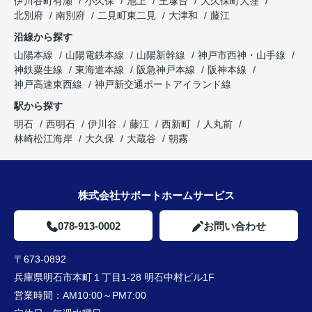
伊川谷町有瀬
小久保
池上
王塚台
大久保町大窪
北別府
南別府
二見町東二見
大津和
藤江
沿線から探す
山陽本線
山陽電鉄本線
山陽新幹線
神戸市西神・山手線
神鉄粟生線
東海道本線
阪急神戸本線
阪神本線
神戸高速東西線
神戸新交通ポートアイランド線
駅から探す
明石
西明石
伊川谷
藤江
西新町
人丸前
林崎松江海岸
大久保
大蔵谷
朝霧
株式会社サポートホームサービス
078-913-0002
お問い合わせ
〒673-0892
兵庫県明石市本町１丁目1-28 明石中村ビル1F
営業時間：
AM10:00～PM7:00