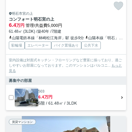
明石市宮の上
コンフォート明石宮の上
6.4
万円
管理/共益費5,000円
61.48㎡ (3LDK) /築40年 /7階建
山陽電鉄本線「林崎松江海岸」駅 徒歩9分
山陽本線「明石」駅 徒歩32分
駐輪場
エレベーター
バイク置場あり
公共下水
室内設備は対面式キッチン・フローリングなど豊富に揃っており、過ご
しやすいお部屋になっております。このマンションはバルコニ...
もっと
見る
募集中の部屋
503
6.4万円
5階 / 61.48㎡ / 3LDK
賃貸マンション