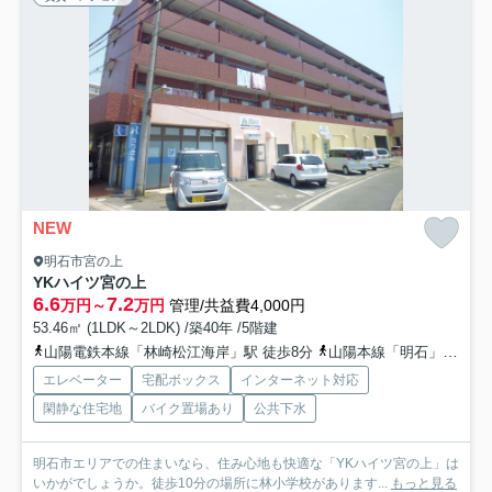
NEW
明石市宮の上
YKハイツ宮の上
6.6
7.2
万円～
万円
管理/共益費4,000円
53.46㎡ (1LDK～2LDK) /築40年 /5階建
山陽電鉄本線「林崎松江海岸」駅 徒歩8分
山陽本線「明石」駅 徒歩33分
エレベーター
宅配ボックス
インターネット対応
閑静な住宅地
バイク置場あり
公共下水
明石市エリアでの住まいなら、住み心地も快適な「YKハイツ宮の上」は
いかがでしょうか。徒歩10分の場所に林小学校があります...
もっと見る