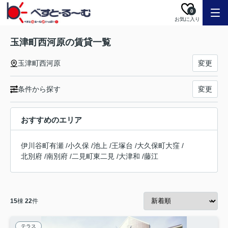
0
お気に入り
玉津町西河原の賃貸一覧
玉津町西河原
変更
条件から探す
変更
おすすめのエリア
伊川谷町有瀬
/
小久保
/
池上
/
王塚台
/
大久保町大窪
/
北別府
/
南別府
/
二見町東二見
/
大津和
/
藤江
15
棟
22
件
テラス