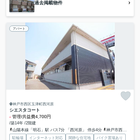
過去掲載物件
アパート
神戸市西区玉津町西河原
シエスタコート
-
管理/共益費4,700円
/築14年 /2階建
山陽本線「明石」駅 バス7分 「西河原」 停歩4分
神戸市西神・山手線「伊川谷」駅 バス21分 「西河原」 停歩4分
駐輪場
インターネット対応
閑静な住宅地
バイク置場あり