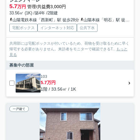
ジェンティーレ
5.7
万円
管理/共益費3,000円
33.56㎡ (1K) /築4年 /2階建
山陽電鉄本線「西新町」駅 徒歩28分
山陽本線「明石」駅 徒歩34分
宅配ボックス
インターネット対応
公共下水
共用部には宅配ボックスが付いているため、荷物を受け取るために早く
帰宅する必要がありません。来訪者をモニターで確認できるT...
もっと
見る
募集中の部屋
103
5.7万円
1階 / 33.56㎡ / 1K
一戸建て