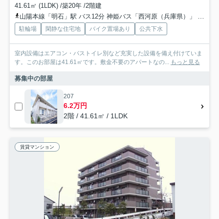
41.61㎡ (1LDK) /築20年 /2階建
山陽本線「明石」駅 バス12分 神姫バス「西河原（兵庫県）」 停歩6分
駐輪場
閑静な住宅地
バイク置場あり
公共下水
室内設備はエアコン・バストイレ別など充実した設備を備え付けていま
す。このお部屋は41.61㎡です。敷金不要のアパートなの...
もっと見る
募集中の部屋
207
6.2万円
2階 / 41.61㎡ / 1LDK
賃貸マンション