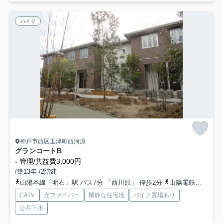
ハイツ
神戸市西区玉津町西河原
グランコートB
-
管理/共益費3,000円
/築13年 /2階建
山陽本線「明石」駅 バス7分 「西川原」 停歩2分
山陽電鉄本線「山陽明石」駅 バス7分 「西川原」 停歩2分
CATV
光ファイバー
閑静な住宅地
バイク置場あり
公共下水