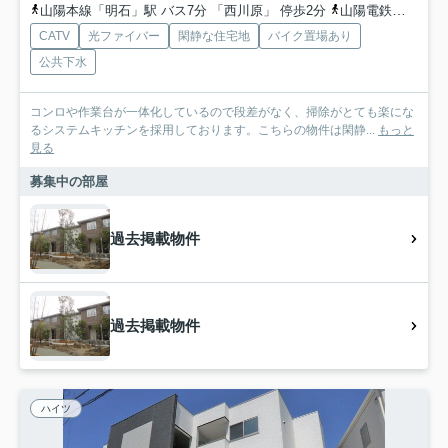
山陽本線「明石」駅 バス7分 「西川原」 停歩2分
山陽電鉄本線「山陽明石」駅 バス7分 「西川原」 停歩2分
CATV
光ファイバー
閑静な住宅地
バイク置場あり
公共下水
コンロや作業台が一体化しているので段差がなく、掃除がとても楽にな
るシステムキッチンを採用しております。こちらの物件は閑静...
もっと
見る
募集中の部屋
過去掲載物件
過去掲載物件
ハイツ