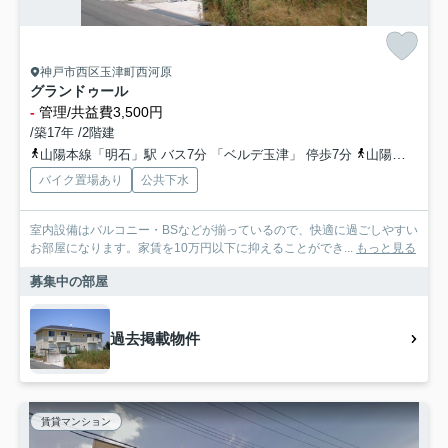
神戸市西区玉津町西河原
グランドゥール
-
管理/共益費3,500円
/築17年 /2階建
山陽本線「明石」駅 バス7分 「ベルデ玉津」 停歩7分
山陽電鉄本線「山陽明石」駅 徒歩36分
バイク置場あり
公共下水
室内設備はバルコニー・BSなどが揃っているので、快適に過ごしやすい
お部屋になります。家賃を10万円以下に抑えることができ...
もっと見る
募集中の部屋
過去掲載物件
賃貸マンション