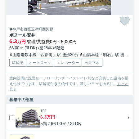
神戸市西区玉津町西河原
ボヌール安井
6.3
万円
管理/共益費0円～5,000円
66.00㎡ (3LDK) /築28年 /6階建
山陽電鉄本線「西新町」駅 徒歩30分
山陽本線「明石」駅 徒歩35分
駐輪場
オートロック
エレベーター
公共下水
室内設備は洗面台・フローリング・バストイレ別など充実した設備を備
え付けています。駐輪場付きの物件です。新しい日々を送るに...
もっと
見る
募集中の部屋
101
6.3万円
5階 / 66.00㎡ / 3LDK