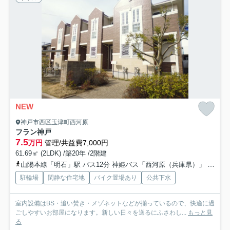
NEW
神戸市西区玉津町西河原
フラン神戸
7.5
万円
管理/共益費7,000円
61.69㎡ (2LDK) /築20年 /2階建
山陽本線「明石」駅 バス12分 神姫バス「西河原（兵庫県）」 停歩3分
駐輪場
閑静な住宅地
バイク置場あり
公共下水
室内設備はBS・追い焚き・メゾネットなどが揃っているので、快適に過
ごしやすいお部屋になります。新しい日々を送るにふさわし...
もっと見
る