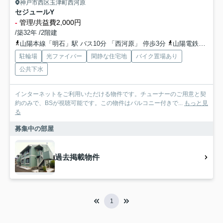
神戸市西区玉津町西河原
セジュールY
-
管理/共益費2,000円
/築32年 /2階建
山陽本線「明石」駅 バス10分 「西河原」 停歩3分
山陽電鉄本線「西新町」駅 徒歩30分
駐輪場
光ファイバー
閑静な住宅地
バイク置場あり
公共下水
インターネットをご利用いただける物件です。チューナーのご用意と契
約のみで、BSが視聴可能です。この物件はバルコニー付きで...
もっと見
る
募集中の部屋
過去掲載物件
1