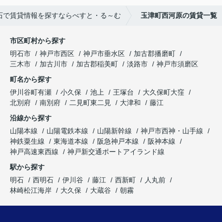
石で賃貸情報を探すならべすと・る～む
玉津町西河原の賃貸一覧
市区町村から探す
明石市
神戸市西区
神戸市垂水区
加古郡播磨町
三木市
加古川市
加古郡稲美町
淡路市
神戸市須磨区
町名から探す
伊川谷町有瀬
小久保
池上
王塚台
大久保町大窪
北別府
南別府
二見町東二見
大津和
藤江
沿線から探す
山陽本線
山陽電鉄本線
山陽新幹線
神戸市西神・山手線
神鉄粟生線
東海道本線
阪急神戸本線
阪神本線
神戸高速東西線
神戸新交通ポートアイランド線
駅から探す
明石
西明石
伊川谷
藤江
西新町
人丸前
林崎松江海岸
大久保
大蔵谷
朝霧