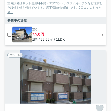
室内設備はネット使用料不要・エアコン・システムキッチンなど充実し
た設備を備え付けています。床下収納付の物件です。2口コン...
もっと
見る
募集中の部屋
206
7.5万円
1階 / 53.65㎡ / 1LDK
アパート