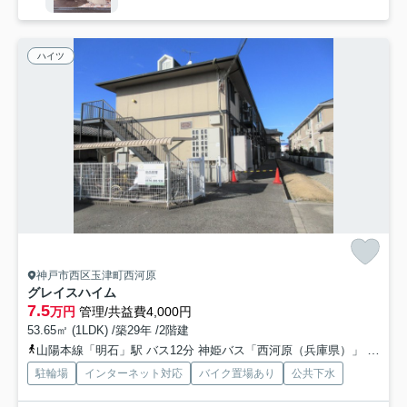
ハイツ
神戸市西区玉津町西河原
グレイスハイム
7.5
万円
管理/共益費4,000円
53.65㎡ (1LDK) /築29年 /2階建
山陽本線「明石」駅 バス12分 神姫バス「西河原（兵庫県）」 停歩5分
駐輪場
インターネット対応
バイク置場あり
公共下水