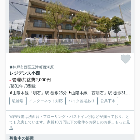
神戸市西区玉津町西河原
レジデンス小西
-
管理/共益費2,000円
/築31年 /3階建
山陽本線「明石」駅 徒歩25分
山陽本線「西明石」駅 徒歩31分
山
駐輪場
インターネット対応
バイク置場あり
公共下水
室内設備は洗面台・フローリング・バストイレ別などが揃っており、と
ても充実しています。家賃10万円以下の物件をお探しのお客...
もっと見
る
募集中の部屋