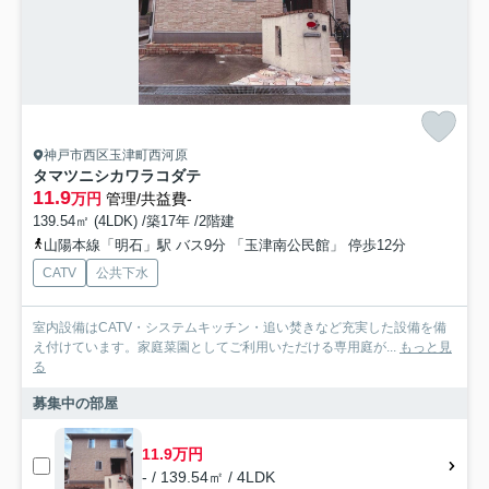
神戸市西区玉津町西河原
タマツニシカワラコダテ
11.9
万円
管理/共益費-
139.54㎡ (4LDK) /築17年 /2階建
山陽本線「明石」駅 バス9分 「玉津南公民館」 停歩12分
CATV
公共下水
室内設備はCATV・システムキッチン・追い焚きなど充実した設備を備
え付けています。家庭菜園としてご利用いただける専用庭が...
もっと見
る
募集中の部屋
11.9万円
- / 139.54㎡ / 4LDK