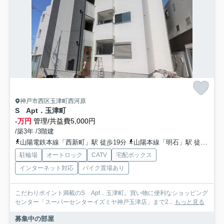
神戸市西区玉津町西河原
S Apt．玉津町
-万円
管理/共益費5,000円
/築3年 /3階建
山陽電鉄本線「西新町」駅 徒歩19分
山陽本線「明石」駅 徒歩27分
駐輪場
オートロック
CATV
宅配ボックス
インターネット対応
バイク置場あり
こだわりポイント満載のS Apt．玉津町。買い物に便利なショッピング
センター「スーパーセンターイズミヤ神戸玉津店」まで2...
もっと見る
募集中の部屋