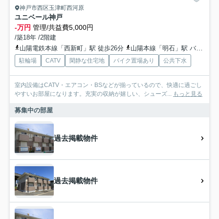
神戸市西区玉津町西河原
ユニベール神戸
-万円
管理/共益費5,000円
/築18年 /2階建
山陽電鉄本線「西新町」駅 徒歩26分
山陽本線「明石」駅 バス12分 神姫バス「西河原（兵庫県）」 停歩7分
駐輪場
CATV
閑静な住宅地
バイク置場あり
公共下水
室内設備はCATV・エアコン・BSなどが揃っているので、快適に過ごし
やすいお部屋になります。充実の収納が嬉しい、シューズ...
もっと見る
募集中の部屋
過去掲載物件
過去掲載物件