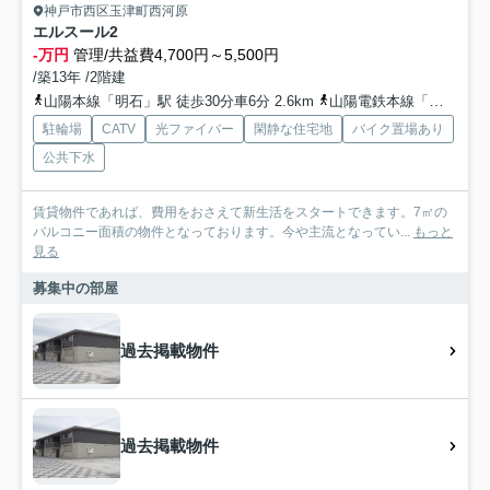
神戸市西区玉津町西河原
エルスール2
-万円
管理/共益費4,700円～5,500円
/築13年 /2階建
山陽本線「明石」駅 徒歩30分車6分 2.6km
山陽電鉄本線「西新町」駅 徒歩20分
駐輪場
CATV
光ファイバー
閑静な住宅地
バイク置場あり
公共下水
賃貸物件であれば、費用をおさえて新生活をスタートできます。7㎡の
バルコニー面積の物件となっております。今や主流となってい...
もっと
見る
募集中の部屋
過去掲載物件
過去掲載物件