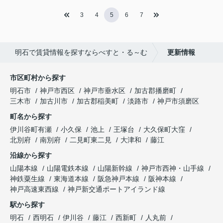
3
4
5
6
7
明石で賃貸情報を探すならべすと・る～む
更新情報
市区町村から探す
明石市
神戸市西区
神戸市垂水区
加古郡播磨町
三木市
加古川市
加古郡稲美町
淡路市
神戸市須磨区
町名から探す
伊川谷町有瀬
小久保
池上
王塚台
大久保町大窪
北別府
南別府
二見町東二見
大津和
藤江
沿線から探す
山陽本線
山陽電鉄本線
山陽新幹線
神戸市西神・山手線
神鉄粟生線
東海道本線
阪急神戸本線
阪神本線
神戸高速東西線
神戸新交通ポートアイランド線
駅から探す
明石
西明石
伊川谷
藤江
西新町
人丸前