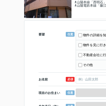
山陽本線「西明石
山陽電鉄本線「藤
要望
任意
物件の詳細を
物件を見に行
不動産会社に
その他
お名前
必須
現在のお住まい
任意