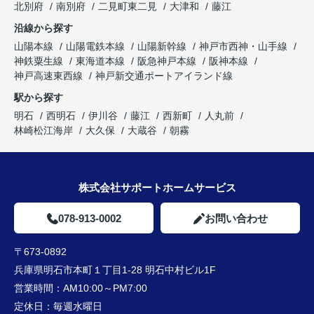
北別府
南別府
二見町東二見
大津和
藤江
沿線から探す
山陽本線
山陽電鉄本線
山陽新幹線
神戸市西神・山手線
神鉄粟生線
東海道本線
阪急神戸本線
阪神本線
神戸高速東西線
神戸新交通ポートアイランド線
駅から探す
明石
西明石
伊川谷
藤江
西新町
人丸前
林崎松江海岸
大久保
大蔵谷
朝霧
株式会社サポートホームサービス
078-913-0002
お問い合わせ
〒673-0892
兵庫県明石市本町１丁目1-28 明石中村ビル1F
営業時間：
AM10:00～PM7:00
定休日：
毎週水曜日