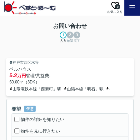
0
お気に入り
お問い合わせ
入力
確認
完了
神戸市西区水谷
ベルハウス
5.2
万円
管理/共益費
-
50.00㎡（3DK）
山陽電鉄本線「西新町」駅
山陽本線「明石」駅
-
要望
任意
物件の詳細を知りたい
物件を見に行きたい