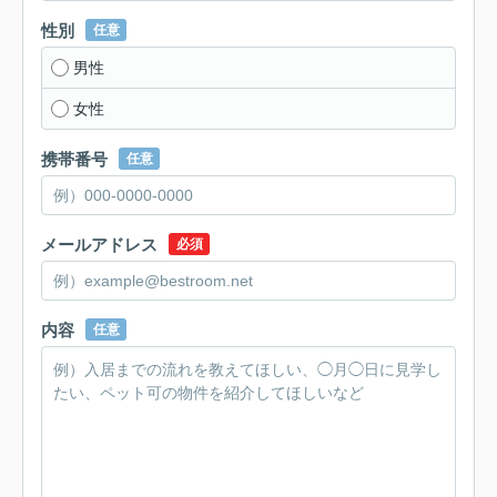
性別
任意
男性
女性
携帯番号
任意
メールアドレス
必須
内容
任意