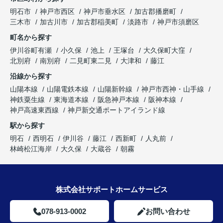
明石市
神戸市西区
神戸市垂水区
加古郡播磨町
三木市
加古川市
加古郡稲美町
淡路市
神戸市須磨区
町名から探す
伊川谷町有瀬
小久保
池上
王塚台
大久保町大窪
北別府
南別府
二見町東二見
大津和
藤江
沿線から探す
山陽本線
山陽電鉄本線
山陽新幹線
神戸市西神・山手線
神鉄粟生線
東海道本線
阪急神戸本線
阪神本線
神戸高速東西線
神戸新交通ポートアイランド線
駅から探す
明石
西明石
伊川谷
藤江
西新町
人丸前
林崎松江海岸
大久保
大蔵谷
朝霧
株式会社サポートホームサービス
078-913-0002
お問い合わせ