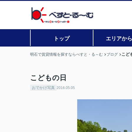
トップ
エリアか
こど
明石で賃貸情報を探すならべすと・る～む
ブログ
こどもの日
おでかけ写真
2016.05.05