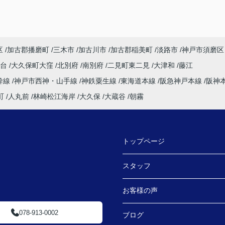
区
加古郡播磨町
三木市
加古川市
加古郡稲美町
淡路市
神戸市須磨区
塚台
大久保町大窪
北別府
南別府
二見町東二見
大津和
藤江
幹線
神戸市西神・山手線
神鉄粟生線
東海道本線
阪急神戸本線
阪神
町
人丸前
林崎松江海岸
大久保
大蔵谷
朝霧
トップページ
スタッフ
お客様の声
078-913-0002
ブログ