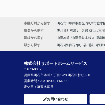
市区町村から探す
明石市
神戸市西区
神戸市垂水
町名から探す
伊川谷町有瀬
小久保
池上
王
沿線から探す
山陽本線
山陽電鉄本線
山陽新
駅から探す
明石
西明石
伊川谷
藤江
西新
株式会社サポートホームサービス
〒673-0892
兵庫県明石市本町１丁目1-28 明石中村ビル1F
営業時間：
AM10:00～PM7:00
定休日：
毎週水曜日
お問い合わせ