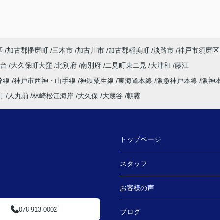
区
加古郡播磨町
三木市
加古川市
加古郡稲美町
淡路市
神戸市須磨区
塚台
大久保町大窪
北別府
南別府
二見町東二見
大津和
藤江
幹線
神戸市西神・山手線
神鉄粟生線
東海道本線
阪急神戸本線
阪神
町
人丸前
林崎松江海岸
大久保
大蔵谷
朝霧
トップページ
スタッフ
お客様の声
078-913-0002
ブログ