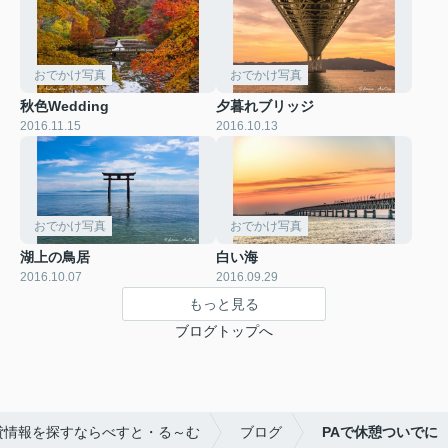
おでかけ写真
おでかけ写真
秋色Wedding
夕暮れブリッジ
2016.11.15
2016.10.13
おでかけ写真
おでかけ写真
湖上の鳥居
白い海
2016.10.07
2016.09.29
もっと見る
ブログトップへ
貸情報を探すならべすと・る～む
ブログ
PAで休憩ついでに