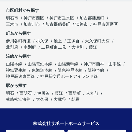
市区町村から探す
明石市
神戸市西区
神戸市垂水区
加古郡播磨町
三木市
加古川市
加古郡稲美町
淡路市
神戸市須磨区
町名から探す
伊川谷町有瀬
小久保
池上
王塚台
大久保町大窪
北別府
南別府
二見町東二見
大津和
藤江
沿線から探す
山陽本線
山陽電鉄本線
山陽新幹線
神戸市西神・山手線
神鉄粟生線
東海道本線
阪急神戸本線
阪神本線
神戸高速東西線
神戸新交通ポートアイランド線
駅から探す
明石
西明石
伊川谷
藤江
西新町
人丸前
林崎松江海岸
大久保
大蔵谷
朝霧
株式会社サポートホームサービス