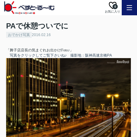
0
お気に入り
PAで休憩ついでに
おでかけ写真
2016.02.16
「舞子店店長の気まぐれお出かけFoto♪」
写真をクリックしてご覧下さいね♪ 撮影地：阪神高速京橋PA