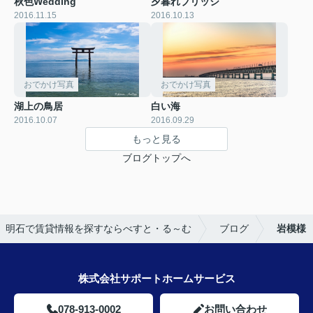
秋色Wedding
夕暮れブリッジ
2016.11.15
2016.10.13
おでかけ写真
おでかけ写真
湖上の鳥居
白い海
2016.10.07
2016.09.29
もっと見る
ブログトップへ
明石で賃貸情報を探すならべすと・る～む
ブログ
岩模様
株式会社サポートホームサービス
078-913-0002
お問い合わせ