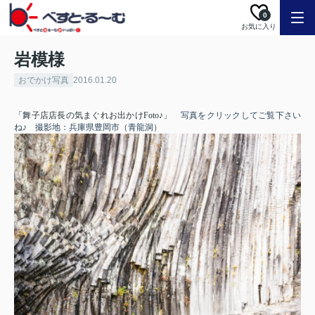
0
お気に入り
岩模様
おでかけ写真
2016.01.20
「舞子店店長の気まぐれお出かけFoto♪」
写真をクリックしてご覧下さい
ね♪ 撮影地：兵庫県豊岡市（青龍洞）