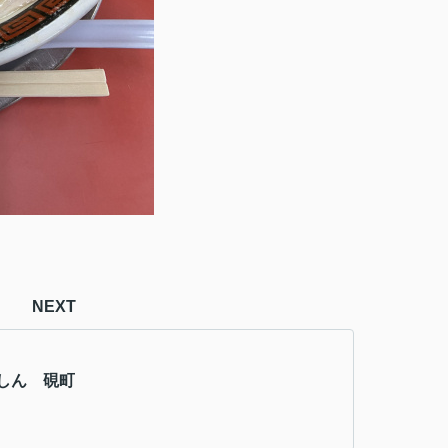
NEXT
しん 硯町