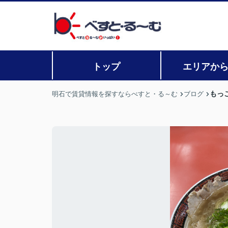
トップ
エリアか
もっ
明石で賃貸情報を探すならべすと・る～む
ブログ