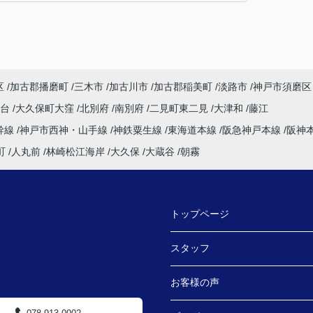
区
加古郡播磨町
三木市
加古川市
加古郡稲美町
淡路市
神戸市須磨区
塚台
大久保町大窪
北別府
南別府
二見町東二見
大津和
藤江
幹線
神戸市西神・山手線
神鉄粟生線
東海道本線
阪急神戸本線
阪神
町
人丸前
林崎松江海岸
大久保
大蔵谷
朝霧
トップページ
スタッフ
お客様の声