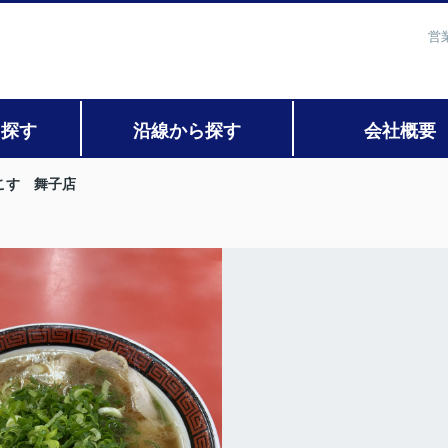
営
ら探す
沿線から探す
会社概要
こす 舞子店