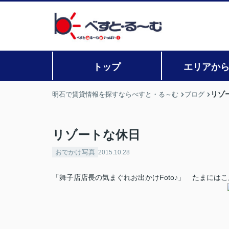
トップ
エリアか
リゾ
明石で賃貸情報を探すならべすと・る～む
ブログ
リゾートな休日
おでかけ写真
2015.10.28
「舞子店店長の気まぐれお出かけFoto♪」 たまにはこ