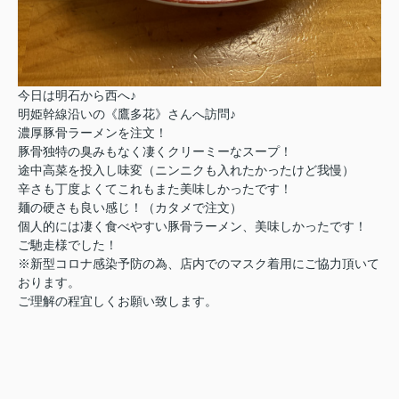
今日は明石から西へ♪
明姫幹線沿いの《鷹多花》さんへ訪問♪
濃厚豚骨ラーメンを注文！
豚骨独特の臭みもなく凄くクリーミーなスープ！
途中高菜を投入し味変（ニンニクも入れたかったけど我慢）
辛さも丁度よくてこれもまた美味しかったです！
麺の硬さも良い感じ！（カタメで注文）
個人的には凄く食べやすい豚骨ラーメン、美味しかったです！
ご馳走様でした！
※新型コロナ感染予防の為、店内でのマスク着用にご協力頂いて
おります。
ご理解の程宜しくお願い致します。