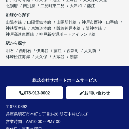
北別府
南別府
二見町東二見
大津和
藤江
沿線から探す
山陽本線
山陽電鉄本線
山陽新幹線
神戸市西神・山手線
神鉄粟生線
東海道本線
阪急神戸本線
阪神本線
神戸高速東西線
神戸新交通ポートアイランド線
駅から探す
明石
西明石
伊川谷
藤江
西新町
人丸前
林崎松江海岸
大久保
大蔵谷
朝霧
株式会社サポートホームサービス
078-913-0002
お問い合わせ
〒673-0892
兵庫県明石市本町１丁目1-28 明石中村ビル1F
営業時間：
AM10:00～PM7:00
定休日：
毎週水曜日