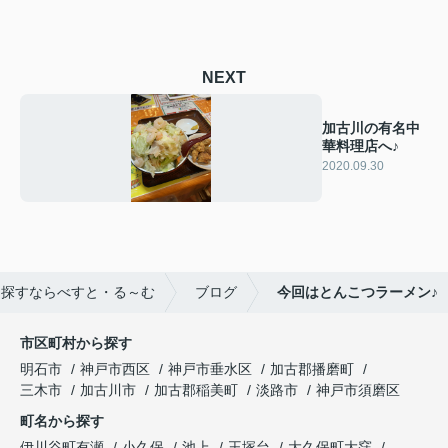
NEXT
加古川の有名中
華料理店へ♪
2020.09.30
を探すならべすと・る～む
ブログ
今回はとんこつラーメン♪
市区町村から探す
明石市
神戸市西区
神戸市垂水区
加古郡播磨町
三木市
加古川市
加古郡稲美町
淡路市
神戸市須磨区
町名から探す
伊川谷町有瀬
小久保
池上
王塚台
大久保町大窪