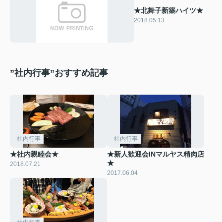
★北舞子新築ハイツ★
2018.05.13
”社内行事”おすすめ記事
社内行事
社内行事
★社内親睦会★
★新人歓迎会INマルヤス精肉店
★
2018.07.21
2017.06.04