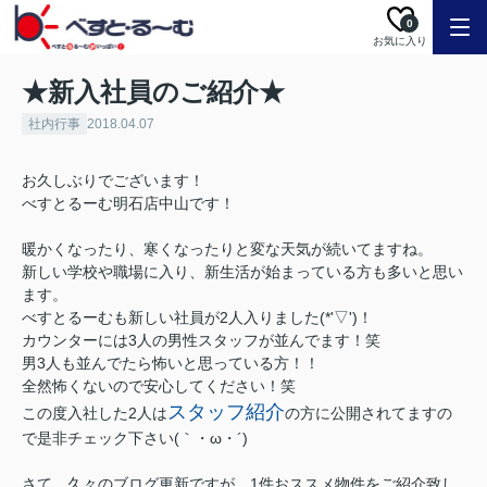
0
お気に入り
★新入社員のご紹介★
社内行事
2018.04.07
お久しぶりでございます！
べすとるーむ明石店中山です！
暖かくなったり、寒くなったりと変な天気が続いてますね。
新しい学校や職場に入り、新生活が始まっている方も多いと思い
ます。
べすとるーむも新しい社員が2人入りました(*'▽')！
カウンターには3人の男性スタッフが並んでます！笑
男3人も並んでたら怖いと思っている方！！
全然怖くないので安心してください！笑
スタッフ紹介
この度入社した2人は
の方に公開されてますの
で是非チェック下さい(｀・ω・´)
さて、久々のブログ更新ですが、1件おススメ物件をご紹介致し