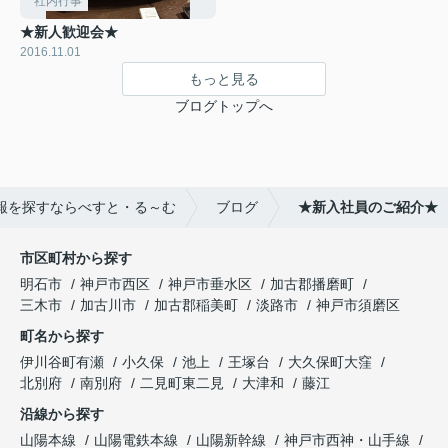
社内行事
★新人歓迎会★
2016.11.01
もっと見る
ブログトップへ
報を探すならべすと・る～む
ブログ
★新入社員のご紹介★
市区町村から探す
明石市
神戸市西区
神戸市垂水区
加古郡播磨町
三木市
加古川市
加古郡稲美町
淡路市
神戸市須磨区
町名から探す
伊川谷町有瀬
小久保
池上
王塚台
大久保町大窪
北別府
南別府
二見町東二見
大津和
藤江
沿線から探す
山陽本線
山陽電鉄本線
山陽新幹線
神戸市西神・山手線