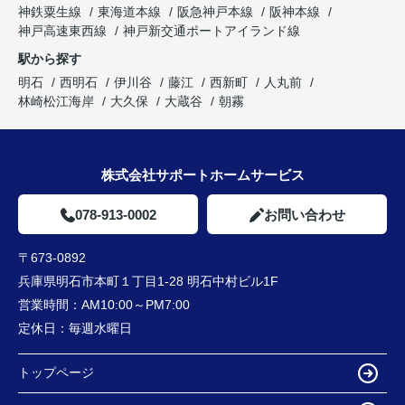
神鉄粟生線
東海道本線
阪急神戸本線
阪神本線
神戸高速東西線
神戸新交通ポートアイランド線
駅から探す
明石
西明石
伊川谷
藤江
西新町
人丸前
林崎松江海岸
大久保
大蔵谷
朝霧
株式会社サポートホームサービス
078-913-0002
お問い合わせ
〒673-0892
兵庫県明石市本町１丁目1-28 明石中村ビル1F
営業時間：
AM10:00～PM7:00
定休日：
毎週水曜日
トップページ