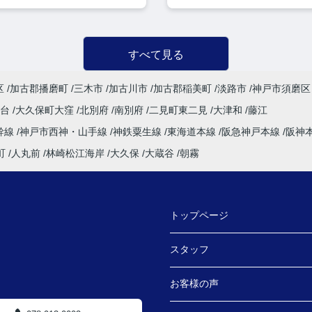
すべて見る
区
加古郡播磨町
三木市
加古川市
加古郡稲美町
淡路市
神戸市須磨区
塚台
大久保町大窪
北別府
南別府
二見町東二見
大津和
藤江
幹線
神戸市西神・山手線
神鉄粟生線
東海道本線
阪急神戸本線
阪神
町
人丸前
林崎松江海岸
大久保
大蔵谷
朝霧
トップページ
スタッフ
お客様の声