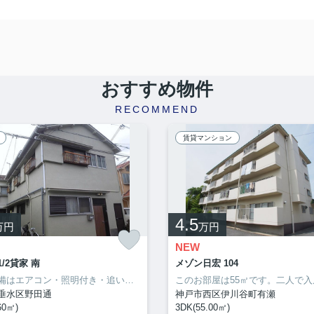
おすすめ物件
RECOMMEND
賃貸マンション
4.5
万円
万円
NEW
/2貸家 南
メゾン日宏 104
室内設備はエアコン・照明付き・追い焚きなど豊富に揃っており、過ごしやすいお部屋になっております。新しい日々を送るにふさわしい、きれいな室内です。大きなおもちゃも置けるお子さんに嬉しい広々空間をもつお住まい。誰もが憧れる甘い生活は新婚さん向けになっております。快適な生活は心に余裕を与えてくれます。楽しくゆとりある生活をお求めなら、当社が条件に合った住まい探しを全力でサポートいたします(^_^)
垂水区野田通
神戸市西区伊川谷町有瀬
60㎡)
3DK(55.00㎡)