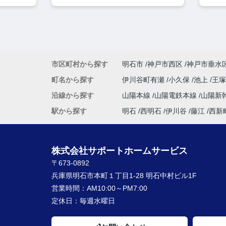
市区町村から探す
明石市
神戸市西区
神戸市垂水
町名から探す
伊川谷町有瀬
小久保
池上
王
沿線から探す
山陽本線
山陽電鉄本線
山陽新
駅から探す
明石
西明石
伊川谷
藤江
西新
株式会社サポートホームサービス
〒673-0892
兵庫県明石市本町１丁目1-28 明石中村ビル1F
営業時間：
AM10:00～PM7:00
定休日：
毎週水曜日