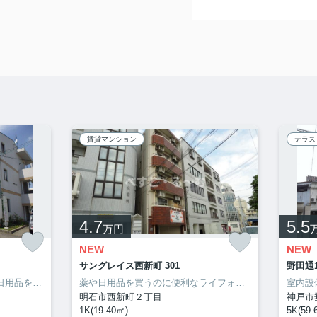
賃貸マンション
テラス
4.7
5.5
万円
NEW
NEW
サングレイス西新町 301
野田通1
家から155mのところに、薬や日用品を買うのに便利なクスリキリン堂・明石林崎店があります。洗面所の独立した、充実の収納が嬉しい物件となっています。収納はウォークインクロゼット・シューズボックスなど豊富なので、広々と空間を利用することも可能です。サポートホームサービスのホームページから住まいを探してみませんか。わたしたちが快適な住まい探しをお手伝い致します。
薬や日用品を買うのに便利なライフォート明石新明店まで488mです。室内設備はエアコン・ネット使用料不要・BSなどが揃っているので、快適に過ごしやすいお部屋になります。魅力も多い賃貸物件はいかがでしょうか。明石市での暮らしを、サポートホームサービスからスタートさせましょう。お電話でのご連絡なら078-913-0002からどうぞ。お待ちしてます。
明石市西新町２丁目
神戸市
1K(19.40㎡)
5K(59.