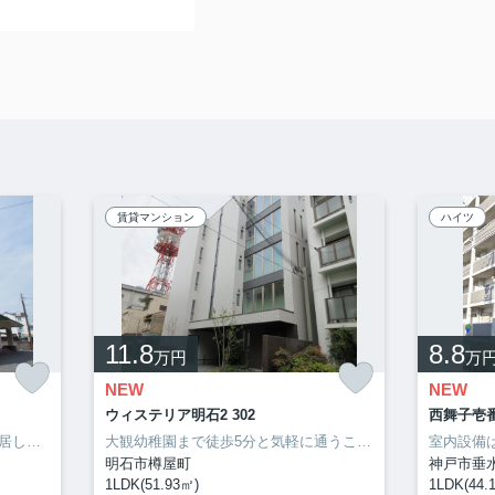
賃貸マンション
ハイツ
11.8
8.8
万円
万
NEW
NEW
ウィステリア明石2 302
西舞子壱番
このお部屋は55㎡です。二人で入居して光熱費も生活費も抑えられるお住まい。新しい日々を送るにふさわしい、きれいな室内です。3DKの間取りです。自分のライフスタイルに必要なお住まいをお選びください。お住まい探しをサポートしてまいります。
大観幼稚園まで徒歩5分と気軽に通うことができます。セキュリティ面は、防犯カメラ・24時間緊急通報システムなどを設置しているので安全面でも優れております。明石市でなら、安心して暮らせる住まいが揃ってる、山陽電気鉄道本線西新町駅近くは如何でしょう。078-913-0002からいつでもご依頼を受け付けております。
明石市樽屋町
神戸市垂
1LDK(51.93㎡)
1LDK(44.