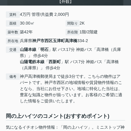
【外観】
4万円 管理/共益費 2,000円
賃料
30.00㎡
2K
面積
間取り
築42年
1階/2階建
築年数
所在階
兵庫県
神戸市西区
玉津町高津橋
334-2
所在地
山陽本線
「
明石
」駅 バス17分 神姫バス「高津橋（兵庫
交通
県）」 停歩4分
山陽電鉄本線
「
西新町
」駅 バス7分 神姫バス「高津橋
（兵庫県）」 停歩4分
神戸高津橋郵便局まで徒歩3分です。こちらの物件はア
備考
パートです。神戸市西区の地域情報や賃貸物件情報のこ
となら、当社にお任せ下さい。地域に特化した当社は、
豊富な知識と物件が揃っています。お客様のご希望に適
した情報をご提供いたします。
岡の上ハイツのコメント(おすすめポイント)
気になるイチオシ物件情報：「岡の上ハイツ」。ミニストップ神