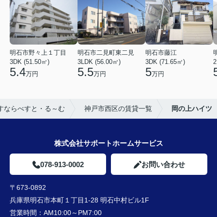
明石市野々上１丁目
明石市二見町東二見
明石市藤江
3DK (51.50㎡)
3LDK (56.00㎡)
3DK (71.65㎡)
2
5.4
5.5
5
万円
万円
万円
すならべすと・る～む
神戸市西区の賃貸一覧
岡の上ハイツ
株式会社サポートホームサービス
078-913-0002
お問い合わせ
〒673-0892
兵庫県明石市本町１丁目1-28 明石中村ビル1F
営業時間：
AM10:00～PM7:00