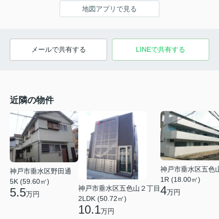
地図アプリで見る
メールで共有する
LINEで共有する
近隣の物件
神戸市垂水区五色
神戸市垂水区野田通
1R (18.00㎡)
5K (59.60㎡)
4
神戸市垂水区五色山２丁目
5.5
万円
万円
2LDK (50.72㎡)
10.1
万円