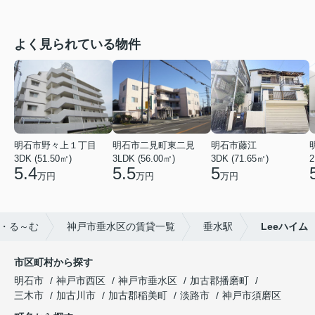
よく見られている物件
明石市野々上１丁目
明石市二見町東二見
明石市藤江
3DK (51.50㎡)
3LDK (56.00㎡)
3DK (71.65㎡)
2
5.4
5.5
5
万円
万円
万円
・る～む
神戸市垂水区の賃貸一覧
垂水駅
Leeハイム
市区町村から探す
明石市
神戸市西区
神戸市垂水区
加古郡播磨町
三木市
加古川市
加古郡稲美町
淡路市
神戸市須磨区