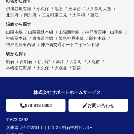
町名から探す
伊川谷町有瀬
小久保
池上
王塚台
大久保町大窪
北別府
南別府
二見町東二見
大津和
藤江
沿線から探す
山陽本線
山陽電鉄本線
山陽新幹線
神戸市西神・山手線
神鉄粟生線
東海道本線
阪急神戸本線
阪神本線
神戸高速東西線
神戸新交通ポートアイランド線
駅から探す
明石
西明石
伊川谷
藤江
西新町
人丸前
林崎松江海岸
大久保
大蔵谷
朝霧
株式会社サポートホームサービス
078-913-0002
お問い合わせ
〒673-0892
兵庫県明石市本町１丁目1-28 明石中村ビル1F