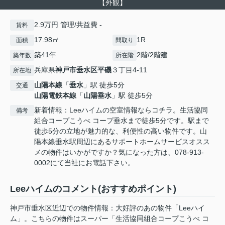
【外観】
2.9万円 管理/共益費 -
賃料
17.98㎡
1R
面積
間取り
築41年
2階/2階建
築年数
所在階
兵庫県
神戸市垂水区
平磯
３丁目4-11
所在地
山陽本線
「
垂水
」駅 徒歩5分
交通
山陽電鉄本線
「
山陽垂水
」駅 徒歩5分
新着情報：Leeハイムの空室情報ならコチラ。生活協同
備考
組合コープこうべ コープ垂水まで徒歩5分です。駅まで
徒歩5分の立地が魅力的な、利便性の高い物件です。山
陽本線垂水駅周辺にあるサポートホームサービスオスス
メの物件はいかがですか？気になった方は、078-913-
0002にて当社にお電話下さい。
Leeハイムのコメント(おすすめポイント)
神戸市垂水区近辺での物件情報：大好評のあの物件「Leeハイ
ム」。こちらの物件はスーパー「生活協同組合コープこうべ コ