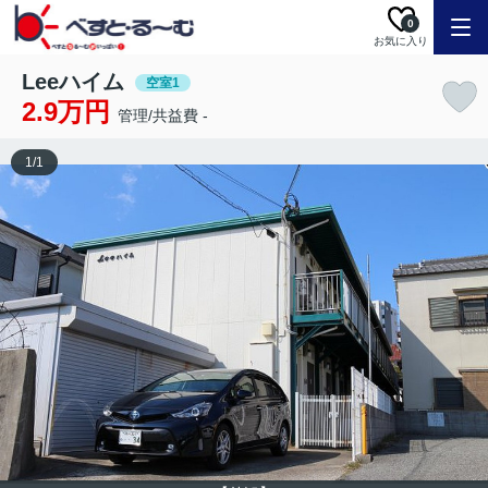
0
お気に入り
Leeハイム
空室1
2.9万円
管理/共益費 -
1
/
1