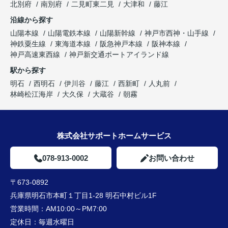
北別府
南別府
二見町東二見
大津和
藤江
沿線から探す
山陽本線
山陽電鉄本線
山陽新幹線
神戸市西神・山手線
神鉄粟生線
東海道本線
阪急神戸本線
阪神本線
神戸高速東西線
神戸新交通ポートアイランド線
駅から探す
明石
西明石
伊川谷
藤江
西新町
人丸前
林崎松江海岸
大久保
大蔵谷
朝霧
株式会社サポートホームサービス
078-913-0002
お問い合わせ
〒673-0892
兵庫県明石市本町１丁目1-28 明石中村ビル1F
営業時間：
AM10:00～PM7:00
定休日：
毎週水曜日