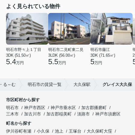
よく見られている物件
明石市野々上１丁目
明石市二見町東二見
明石市藤江
3DK (51.50㎡)
3LDK (56.00㎡)
3DK (71.65㎡)
2
5.4
5.5
5
万円
万円
万円
・る～む
明石市の賃貸一覧
大久保駅
グレイス大久保
市区町村から探す
明石市
神戸市西区
神戸市垂水区
加古郡播磨町
三木市
加古川市
加古郡稲美町
淡路市
神戸市須磨区
町名から探す
伊川谷町有瀬
小久保
池上
王塚台
大久保町大窪