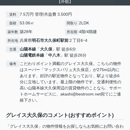
【外観】
7.5万円 管理/共益費 3,500円
賃料
53.06㎡
2LDK
面積
間取り
築28年
4階/4階建
築年数
所在階
兵庫県
明石市
大久保町駅前
２丁目6ｰ4
所在地
山陽本線
「
大久保
」駅 徒歩6分
交通
山陽電鉄本線
「
中八木
」駅 徒歩26分
こだわりポイント満載のグレイス大久保。こちらの物件
備考
はスーパー「マックスバリュ大久保店」が275m以内に
あります。好評の駅近物件となっており、駅より徒歩6
分に立地しています。最上階の物件です。交通利便性の
高い山陽本線大久保周辺の賃貸物件のことなら、サポー
トホームサービスに、akashi@bestroom.net宛てにご連
絡下さい。
グレイス大久保のコメント(おすすめポイント)
「グレイス大久保」の物件情報をお探しならお気軽にお問い合わ