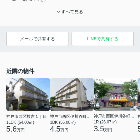
906ｍ（12分）
すべて見る
メールで共有する
LINEで共有する
近隣の物件
神戸市西区伊川谷町有瀬
神戸市西区枝吉１丁目
神戸市西区伊川谷町有瀬
1R (26.07㎡)
1LDK (54.00㎡)
3DK (55.00㎡)
2
3.5
5.6
4.5
万円
万円
万円