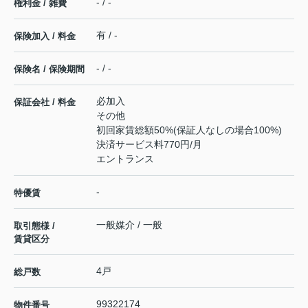
- / -
権利金 / 雑費
有 / -
保険加入 / 料金
- / -
保険名 / 保険期間
必加入
保証会社 / 料金
その他
初回家賃総額50%(保証人なしの場合100%)
決済サービス料770円/月
エントランス
-
特優賃
一般媒介 / 一般
取引態様 /
賃貸区分
4戸
総戸数
99322174
物件番号