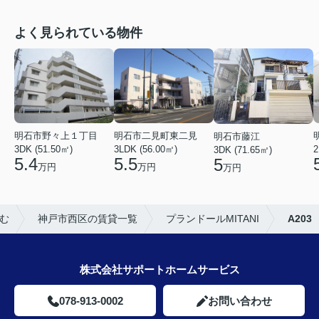
よく見られている物件
明石市野々上１丁目
明石市二見町東二見
明石市藤江
3DK (51.50㎡)
3LDK (56.00㎡)
2
3DK (71.65㎡)
5.4
5.5
5
万円
万円
万円
む
神戸市西区の賃貸一覧
プランドールMITANI
A203
株式会社サポートホームサービス
078-913-0002
お問い合わせ