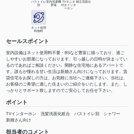
バストイレ
室内洗濯機
TVモニタ
独立洗面台
別
置場
付きインタ
ーホン
ネット使用
料無料
セールスポイント
室内設備はネット使用料不要・BSなど豊富に揃っており、過ご
しやすいお部屋になっております。引っ越しの日時が決まってい
るのであればご相談ください。閑静な住宅地にあるアパートで
す。誰もが憧れる甘い生活は新婚さん向けになっております。賃
貸住宅をお探しの方は、お気軽に当社へご連絡下さい。当社は、
お客様のご希望に適した住まいのご紹介をいたします。また、し
っかりとサポート致しますのでご安心してお任せ下さい。
ポイント
TVインターホン
洗髪洗面化粧台
バストイレ別
シャワー
新婚さん向け
担当者のコメント