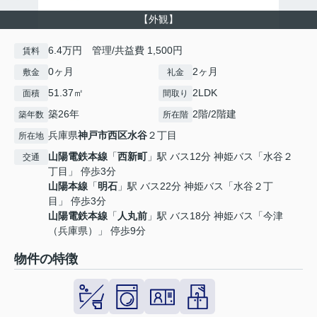
【外観】
6.4万円 管理/共益費 1,500円
賃料
0ヶ月
2ヶ月
敷金
礼金
51.37㎡
2LDK
面積
間取り
築26年
2階/2階建
築年数
所在階
兵庫県
神戸市西区
水谷
２丁目
所在地
山陽電鉄本線
「
西新町
」駅 バス12分 神姫バス「水谷２
交通
丁目」 停歩3分
山陽本線
「
明石
」駅 バス22分 神姫バス「水谷２丁
目」 停歩3分
山陽電鉄本線
「
人丸前
」駅 バス18分 神姫バス「今津
（兵庫県）」 停歩9分
物件の特徴