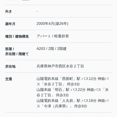
-
向き
2000年4月(築26年)
築年月
アパート / 軽量鉄骨
種別 / 建物構造
A203 / 2階 / 2階建
部屋 /
所在階 / 階建て
兵庫県
神戸市西区
水谷
２丁目
所在地
山陽電鉄本線
「
西新町
」駅 バス12分 神姫バ
交通
ス「水谷２丁目」 停歩3分
山陽本線
「
明石
」駅 バス22分 神姫バス「水
谷２丁目」 停歩3分
山陽電鉄本線
「
人丸前
」駅 バス18分 神姫バ
ス「今津（兵庫県）」 停歩9分