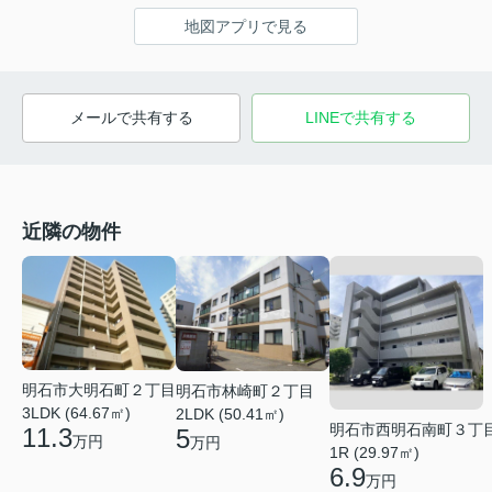
地図アプリで見る
メールで共有する
LINEで共有する
近隣の物件
明石市大明石町２丁目
明石市林崎町２丁目
3LDK (64.67㎡)
2LDK (50.41㎡)
明石市西明石南町３丁
11.3
5
万円
万円
1R (29.97㎡)
6.9
万円