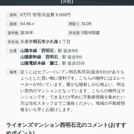
【外観】
8万円 管理/共益費 9,000円
賃料
64.86㎡
3LDK
面積
間取り
築36年
5階/6階建
築年数
所在階
兵庫県
明石市
小久保
１丁目
所在地
山陽本線
「
西明石
」駅 徒歩9分
交通
山陽新幹線
「
西明石
」駅 徒歩9分
山陽電鉄本線
「
藤江
」駅 徒歩25分
近くにはセブン−イレブン明石鳥羽店(徒歩5分)がありち
備考
ょっとした買い物に便利です。こちらの物件にはエレベ
ーターが付いています。暖かな陽射しが心地よい、明る
い室内のマンションとなっています。こちらの物件はマ
ンションです。できるだけ早めに不動産情報を集めたい
方は当社スタッフまでご連絡ください。地域の不動産情
報をいち早くお届けします。
ライオンズマンション西明石北のコメント(おすす
めポイント)