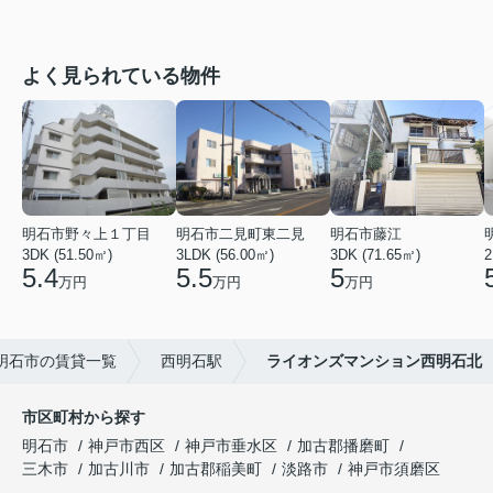
よく見られている物件
明石市野々上１丁目
明石市二見町東二見
明石市藤江
3DK (51.50㎡)
3LDK (56.00㎡)
3DK (71.65㎡)
2
5.4
5.5
5
万円
万円
万円
明石市の賃貸一覧
西明石駅
ライオンズマンション西明石北
市区町村から探す
明石市
神戸市西区
神戸市垂水区
加古郡播磨町
三木市
加古川市
加古郡稲美町
淡路市
神戸市須磨区