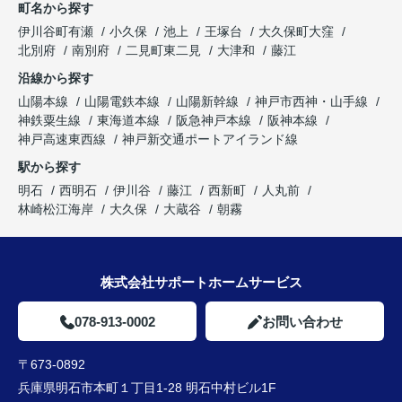
町名から探す
伊川谷町有瀬
小久保
池上
王塚台
大久保町大窪
北別府
南別府
二見町東二見
大津和
藤江
沿線から探す
山陽本線
山陽電鉄本線
山陽新幹線
神戸市西神・山手線
神鉄粟生線
東海道本線
阪急神戸本線
阪神本線
神戸高速東西線
神戸新交通ポートアイランド線
駅から探す
明石
西明石
伊川谷
藤江
西新町
人丸前
林崎松江海岸
大久保
大蔵谷
朝霧
株式会社サポートホームサービス
078-913-0002
お問い合わせ
〒673-0892
兵庫県明石市本町１丁目1-28 明石中村ビル1F