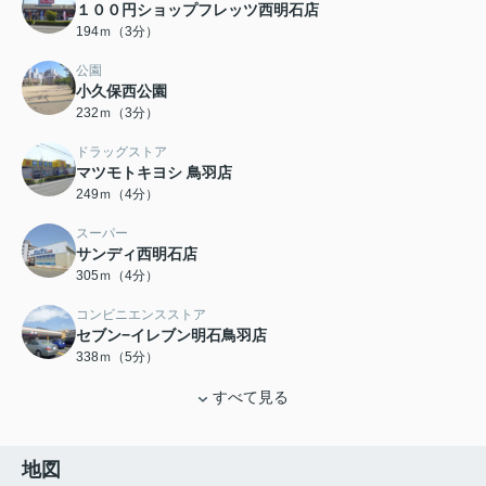
１００円ショップフレッツ西明石店
194ｍ（3分）
公園
小久保西公園
232ｍ（3分）
ドラッグストア
マツモトキヨシ 鳥羽店
249ｍ（4分）
スーパー
サンディ西明石店
305ｍ（4分）
コンビニエンスストア
セブン−イレブン明石鳥羽店
338ｍ（5分）
すべて見る
地図