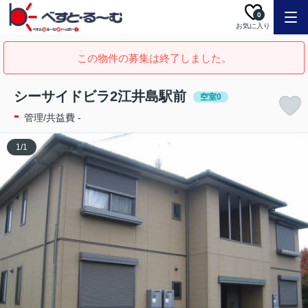
0
お気に入り
この物件の募集は終了しました。
シーサイドビラ2江井島駅前
空室0
-
管理/共益費 -
1
/
1