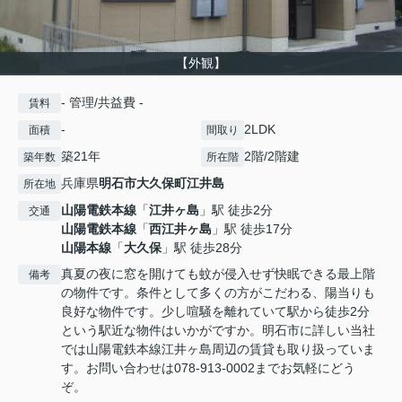
【外観】
- 管理/共益費 -
賃料
-
2LDK
面積
間取り
築21年
2階/2階建
築年数
所在階
兵庫県
明石市
大久保町江井島
所在地
山陽電鉄本線
「
江井ヶ島
」駅 徒歩2分
交通
山陽電鉄本線
「
西江井ヶ島
」駅 徒歩17分
山陽本線
「
大久保
」駅 徒歩28分
真夏の夜に窓を開けても蚊が侵入せず快眠できる最上階
備考
の物件です。条件として多くの方がこだわる、陽当りも
良好な物件です。少し喧騒を離れていて駅から徒歩2分
という駅近な物件はいかがですか。明石市に詳しい当社
では山陽電鉄本線江井ヶ島周辺の賃貸も取り扱っていま
す。お問い合わせは078-913-0002までお気軽にどう
ぞ。