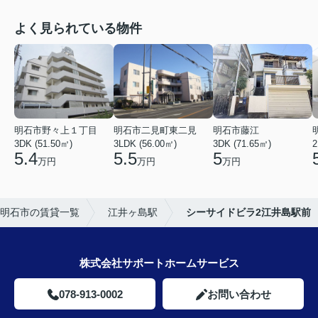
よく見られている物件
明石市野々上１丁目
明石市二見町東二見
明石市藤江
3DK (51.50㎡)
3LDK (56.00㎡)
3DK (71.65㎡)
2
5.4
5.5
5
万円
万円
万円
明石市の賃貸一覧
江井ヶ島駅
シーサイドビラ2江井島駅前
株式会社サポートホームサービス
078-913-0002
お問い合わせ