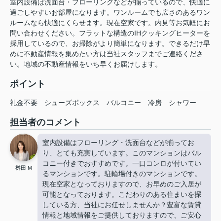
室内設備は洗面台・フローリングなどが揃っているので、快適に
過ごしやすいお部屋になります。ワンルームでも広さのあるワン
ルームなら快適にくらせます。現在空家です。内見等お気軽にお
問い合わせください。フラットな構造のIHクッキングヒーターを
採用しているので、お掃除がより簡単になります。できるだけ早
めに不動産情報を集めたい方は当社スタッフまでご連絡くださ
い。地域の不動産情報をいち早くお届けします。
ポイント
礼金不要
シューズボックス
バルコニー
冷房
シャワー
担当者のコメント
室内設備はフローリング・洗面台などが揃ってお
り、とても充実しています。このマンションはバル
コニー付きでおすすめです。一口コンロが付いてい
桝田 M
るマンションです。駐輪場付きのマンションです。
現在空家となっておりますので、お早めのご入居が
可能となっております。こだわりのある住まいを探
している方、当社にお任せしませんか？豊富な賃貸
情報と地域情報をご提供しておりますので、ご安心