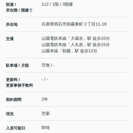
112 / 1階 / 3階建
部屋 /
所在階 / 階建て
兵庫県
明石市
朝霧東町
２丁目11-18
所在地
山陽電鉄本線
「
大蔵谷
」駅 徒歩10分
交通
山陽電鉄本線
「
人丸前
」駅 徒歩15分
山陽本線
「
朝霧
」駅 徒歩12分
空無 / -
駐車場 / 月額
- / -
更新料 /
更新事務手数料
2年
契約期間
空家
現況
即時
入居可能日