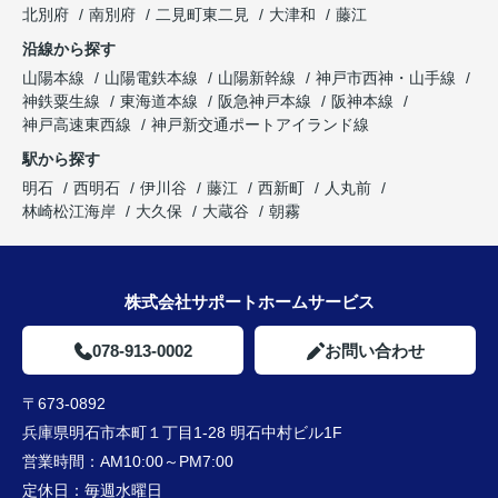
北別府
南別府
二見町東二見
大津和
藤江
沿線から探す
山陽本線
山陽電鉄本線
山陽新幹線
神戸市西神・山手線
神鉄粟生線
東海道本線
阪急神戸本線
阪神本線
神戸高速東西線
神戸新交通ポートアイランド線
駅から探す
明石
西明石
伊川谷
藤江
西新町
人丸前
林崎松江海岸
大久保
大蔵谷
朝霧
株式会社サポートホームサービス
078-913-0002
お問い合わせ
〒673-0892
兵庫県明石市本町１丁目1-28 明石中村ビル1F
営業時間：
AM10:00～PM7:00
定休日：
毎週水曜日