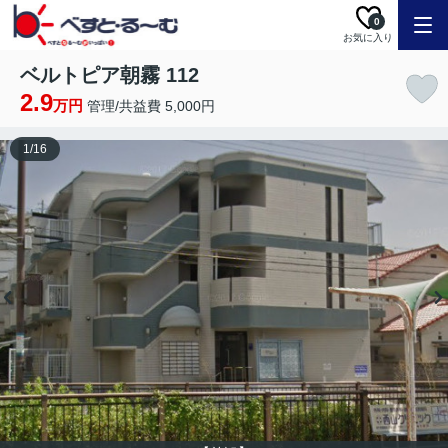
0
お気に入り
ベルトピア朝霧 112
2.9
万円
管理/共益費 5,000円
1
/
16