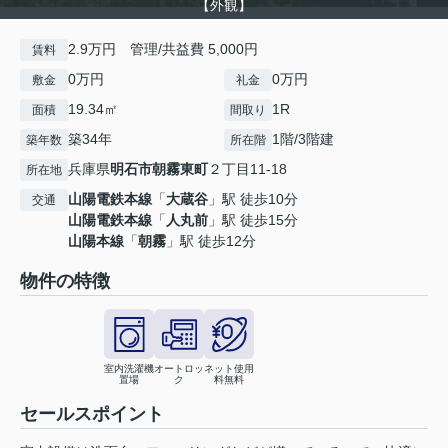
【外観】
2.9万円 管理/共益費 5,000円
賃料
0万円
0万円
敷金
礼金
19.34㎡
1R
面積
間取り
築34年
1階/3階建
築年数
所在階
兵庫県
明石市
朝霧東町
２丁目11-18
所在地
山陽電鉄本線
「
大蔵谷
」駅 徒歩10分
交通
山陽電鉄本線
「
人丸前
」駅 徒歩15分
山陽本線
「
朝霧
」駅 徒歩12分
物件の特徴
室内洗濯機
オートロッ
ネット使用
置場
ク
料無料
セールスポイント