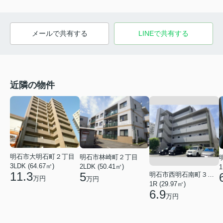
メールで共有する
LINEで共有する
近隣の物件
明石市大明石町２丁目
明石市林崎町２丁目
3LDK (64.67㎡)
2LDK (50.41㎡)
1
11.3
5
明石市西明石南町３丁目
万円
万円
1R (29.97㎡)
6.9
万円