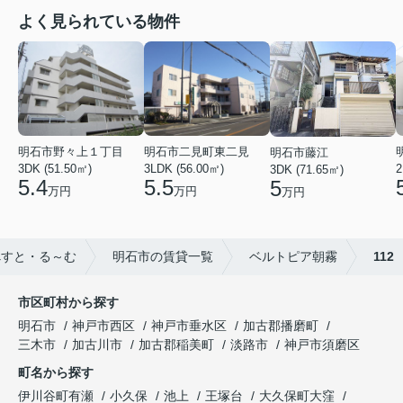
よく見られている物件
明石市野々上１丁目
明石市二見町東二見
明石市藤江
3DK (51.50㎡)
3LDK (56.00㎡)
2
3DK (71.65㎡)
5.4
5.5
5
万円
万円
万円
べすと・る～む
明石市の賃貸一覧
ベルトピア朝霧
112
市区町村から探す
明石市
神戸市西区
神戸市垂水区
加古郡播磨町
三木市
加古川市
加古郡稲美町
淡路市
神戸市須磨区
町名から探す
伊川谷町有瀬
小久保
池上
王塚台
大久保町大窪