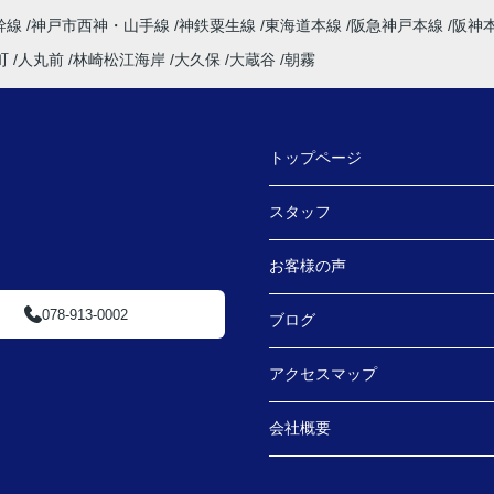
幹線
神戸市西神・山手線
神鉄粟生線
東海道本線
阪急神戸本線
阪神
町
人丸前
林崎松江海岸
大久保
大蔵谷
朝霧
トップページ
スタッフ
お客様の声
078-913-0002
ブログ
アクセスマップ
会社概要