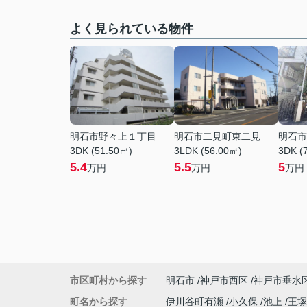
よく見られている物件
明石市野々上１丁目
明石市二見町東二見
明石市
3DK (51.50㎡)
3LDK (56.00㎡)
3DK (
5.4
5.5
5
万円
万円
万円
市区町村から探す
明石市
神戸市西区
神戸市垂水
町名から探す
伊川谷町有瀬
小久保
池上
王