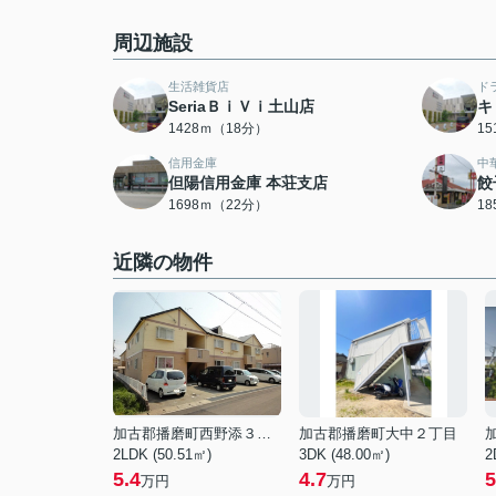
周辺施設
生活雑貨店
ド
SeriaＢｉＶｉ土山店
キ
1428ｍ（18分）
1
信用金庫
中
但陽信用金庫 本荘支店
餃
1698ｍ（22分）
1
近隣の物件
加古郡播磨町西野添３丁目
加古郡播磨町大中２丁目
2LDK (50.51㎡)
3DK (48.00㎡)
2
5.4
4.7
5
万円
万円