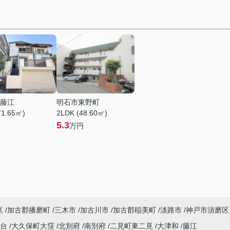
藤江
明石市東野町
71.65㎡)
2LDK (48.60㎡)
5.3
万円
区
加古郡播磨町
三木市
加古川市
加古郡稲美町
淡路市
神戸市須磨区
塚台
大久保町大窪
北別府
南別府
二見町東二見
大津和
藤江