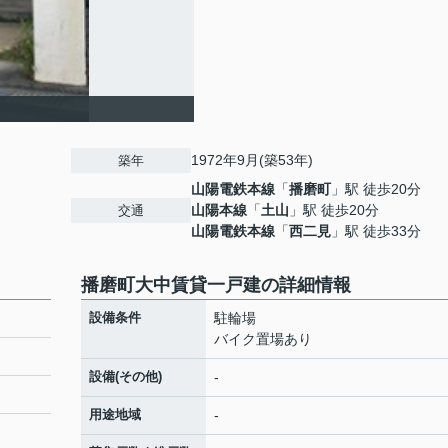
1972年9月(築53年)
築年
山陽電鉄本線
「
播磨町
」駅 徒歩20分
山陽本線
「
土山
」駅 徒歩20分
交通
山陽電鉄本線
「
西二見
」駅 徒歩33分
播磨町大中賃貸一戸建の詳細情報
設備条件
駐輪場
バイク置場あり
設備(その他)
-
用途地域
-