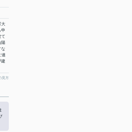
町大
も申
建て
山陽
すな
でご連
戸建
の見方
ま
び