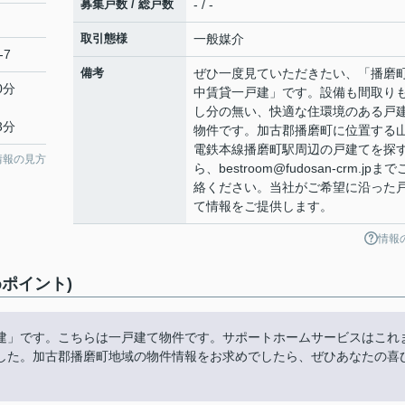
募集戸数 / 総戸数
- / -
取引態様
一般媒介
-7
備考
ぜひ一度見ていただきたい、「播磨
0分
中賃貸一戸建」です。設備も間取り
し分の無い、快適な住環境のある戸
3分
物件です。加古郡播磨町に位置する
電鉄本線播磨町駅周辺の戸建てを探
情報の見方
ら、bestroom@fudosan-crm.jpま
絡ください。当社がご希望に沿った
て情報をご提供します。
情報
ポイント)
建」です。こちらは一戸建て物件です。サポートホームサービスはこれ
した。加古郡播磨町地域の物件情報をお求めでしたら、ぜひあなたの喜