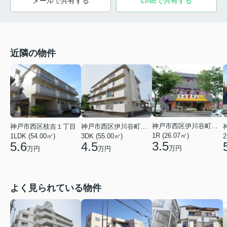
メールで共有する
LINEで共有する
近隣の物件
神戸市西区伊川谷町有瀬
神戸市西区枝吉１丁目
神戸市西区伊川谷町有瀬
1R (26.07㎡)
1LDK (54.00㎡)
3DK (55.00㎡)
2
3.5
5.6
4.5
万円
万円
万円
よく見られている物件