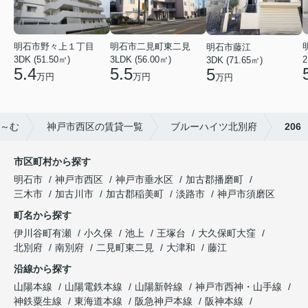
明石市野々上１丁目
明石市二見町東二見
明石市藤江
3DK (51.50㎡)
3LDK (56.00㎡)
2
3DK (71.65㎡)
5.4
5.5
5
万円
万円
万円
～む
神戸市西区の賃貸一覧
ブルーハイツ北別府
206
市区町村から探す
明石市
神戸市西区
神戸市垂水区
加古郡播磨町
三木市
加古川市
加古郡稲美町
淡路市
神戸市須磨区
町名から探す
伊川谷町有瀬
小久保
池上
王塚台
大久保町大窪
北別府
南別府
二見町東二見
大津和
藤江
沿線から探す
山陽本線
山陽電鉄本線
山陽新幹線
神戸市西神・山手線
神鉄粟生線
東海道本線
阪急神戸本線
阪神本線