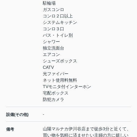
駐輪場
ガスコンロ
コンロ２口以上
システムキッチン
コンロ３口
バス・トイレ別
シャワー
独立洗面台
エアコン
シューズボックス
CATV
光ファイバー
ネット使用料無料
TVモニタ付インターホン
宅配ボックス
防犯カメラ
-
設備(その他)
山陽マルナカ伊川谷店まで徒歩3分と近くて、
備考
買い物を気軽に済ませたい主婦の方に嬉しい