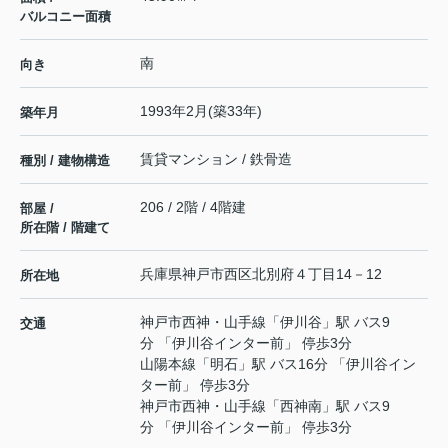
バルコニー面積
南
向き
1993年2月(築33年)
築年月
賃貸マンション / 鉄骨造
種別 / 建物構造
206 / 2階 / 4階建
部屋 /
所在階 / 階建て
兵庫県
神戸市西区
北別府
４丁目14－12
所在地
神戸市西神・山手線
「
伊川谷
」駅 バス9
交通
分 「伊川谷インター前」 停歩3分
山陽本線
「
明石
」駅 バス16分 「伊川谷イン
ター前」 停歩3分
神戸市西神・山手線
「
西神南
」駅 バス9
分 「伊川谷インター前」 停歩3分