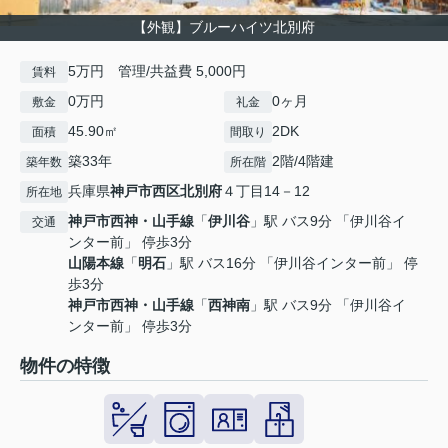
【外観】ブルーハイツ北別府
5万円 管理/共益費 5,000円
賃料
0万円
0ヶ月
敷金
礼金
45.90㎡
2DK
面積
間取り
築33年
2階/4階建
築年数
所在階
兵庫県
神戸市西区
北別府
４丁目14－12
所在地
神戸市西神・山手線
「
伊川谷
」駅 バス9分 「伊川谷イ
交通
ンター前」 停歩3分
山陽本線
「
明石
」駅 バス16分 「伊川谷インター前」 停
歩3分
神戸市西神・山手線
「
西神南
」駅 バス9分 「伊川谷イ
ンター前」 停歩3分
物件の特徴