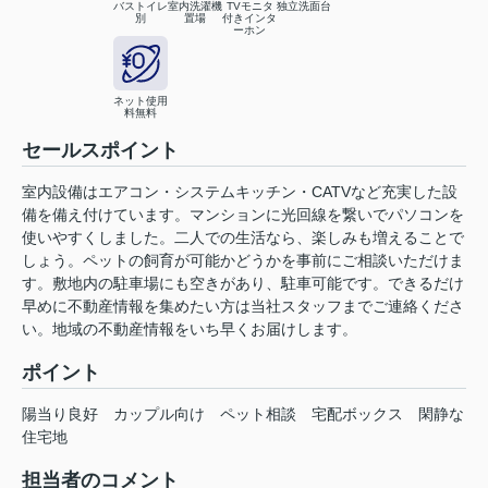
バストイレ
室内洗濯機
TVモニタ
独立洗面台
別
置場
付きインタ
ーホン
ネット使用
料無料
セールスポイント
室内設備はエアコン・システムキッチン・CATVなど充実した設
備を備え付けています。マンションに光回線を繋いでパソコンを
使いやすくしました。二人での生活なら、楽しみも増えることで
しょう。ペットの飼育が可能かどうかを事前にご相談いただけま
す。敷地内の駐車場にも空きがあり、駐車可能です。できるだけ
早めに不動産情報を集めたい方は当社スタッフまでご連絡くださ
い。地域の不動産情報をいち早くお届けします。
ポイント
陽当り良好
カップル向け
ペット相談
宅配ボックス
閑静な
住宅地
担当者のコメント