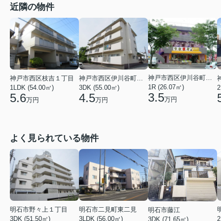
近隣の物件
神戸市西区伊川谷町有瀬
神戸市西区枝吉１丁目
神戸市西区伊川谷町有瀬
1R (26.07㎡)
1LDK (54.00㎡)
3DK (55.00㎡)
2
3.5
5.6
4.5
万円
万円
万円
よく見られている物件
明石市野々上１丁目
明石市二見町東二見
明石市藤江
3DK (51.50㎡)
3LDK (56.00㎡)
2
3DK (71.65㎡)