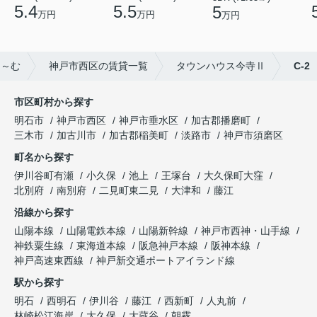
5.4
5.5
5
万円
万円
万円
る～む
神戸市西区の賃貸一覧
タウンハウス今寺Ⅱ
C-2
市区町村から探す
明石市
神戸市西区
神戸市垂水区
加古郡播磨町
三木市
加古川市
加古郡稲美町
淡路市
神戸市須磨区
町名から探す
伊川谷町有瀬
小久保
池上
王塚台
大久保町大窪
北別府
南別府
二見町東二見
大津和
藤江
沿線から探す
山陽本線
山陽電鉄本線
山陽新幹線
神戸市西神・山手線
神鉄粟生線
東海道本線
阪急神戸本線
阪神本線
神戸高速東西線
神戸新交通ポートアイランド線
駅から探す
明石
西明石
伊川谷
藤江
西新町
人丸前
林崎松江海岸
大久保
大蔵谷
朝霧