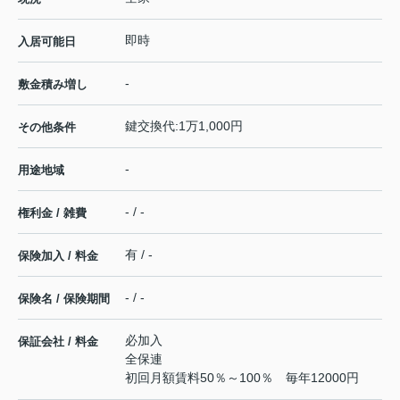
即時
入居可能日
-
敷金積み増し
鍵交換代:1万1,000円
その他条件
-
用途地域
- / -
権利金 / 雑費
有 / -
保険加入 / 料金
- / -
保険名 / 保険期間
必加入
保証会社 / 料金
全保連
初回月額賃料50％～100％ 毎年12000円