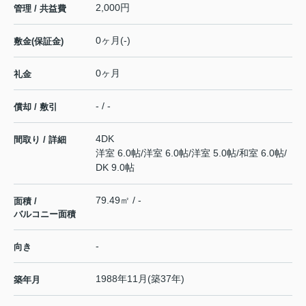
2,000円
管理 / 共益費
0ヶ月(-)
敷金(保証金)
0ヶ月
礼金
- / -
償却 / 敷引
4DK
間取り / 詳細
洋室 6.0帖
/
洋室 6.0帖
/
洋室 5.0帖
/
和室 6.0帖
/
DK 9.0帖
79.49㎡ / -
面積 /
バルコニー面積
-
向き
1988年11月(築37年)
築年月