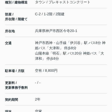
タウン / プレキャストコンクリート
種別 / 建物構造
C-2 / 1-2階 / 2階建
部屋 /
所在階 / 階建て
兵庫県
神戸市西区
今寺
20-1
所在地
神戸市西神・山手線
「
伊川谷
」駅 バス8分 神
交通
姫バス「大津和」 停歩8分
山陽本線
「
明石
」駅 バス20分 神姫バス「大
津和」 停歩8分
空有 / 8,800円
駐車場 / 月額
- / -
更新料 /
更新事務手数料
2年
契約期間
空家
現況