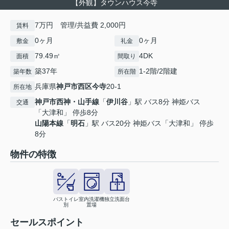
【外観】タウンハウス今寺
7万円 管理/共益費 2,000円
賃料
0ヶ月
0ヶ月
敷金
礼金
79.49㎡
4DK
面積
間取り
築37年
1-2階/2階建
築年数
所在階
兵庫県
神戸市西区
今寺
20-1
所在地
神戸市西神・山手線
「
伊川谷
」駅 バス8分 神姫バス
交通
「大津和」 停歩8分
山陽本線
「
明石
」駅 バス20分 神姫バス「大津和」 停歩
8分
物件の特徴
バストイレ
室内洗濯機
独立洗面台
別
置場
セールスポイント