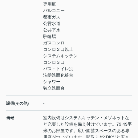
専用庭
バルコニー
都市ガス
公営水道
公共下水
駐輪場
ガスコンロ
コンロ２口以上
システムキッチン
コンロ３口
バス・トイレ別
洗髪洗面化粧台
シャワー
独立洗面台
-
設備(その他)
室内設備はシステムキッチン・メゾネットな
備考
ど充実した設備を備え付けています。79.49平
米のお部屋です。広い園芸スペースのある専
用庭がついています。間取りが4DKだと広々