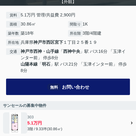
【外観】
5.1万円 管理/共益費 2,900円
賃料
30.86㎡
1K
面積
間取り
築18年
3階/4階建
築年数
所在階
兵庫県
神戸市西区
宮下
１丁目２５番１９
所在地
神戸市西神・山手線
「
西神中央
」駅 バス16分 「玉津イ
交通
ンター前」 停歩8分
山陽本線
「
明石
」駅 バス21分 「玉津インター前」 停歩
8分
お問い合わせ
無料
サンセールの募集中物件
303
5.1万円
3階 / 9.33坪(30.86㎡)