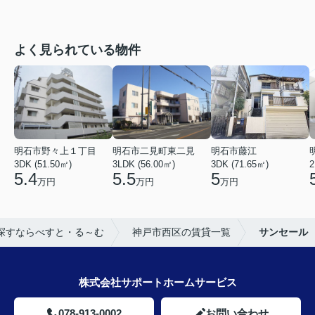
よく見られている物件
明石市野々上１丁目
明石市二見町東二見
明石市藤江
3DK (51.50㎡)
3LDK (56.00㎡)
3DK (71.65㎡)
2
5.4
5.5
5
万円
万円
万円
探すならべすと・る～む
神戸市西区の賃貸一覧
サンセール
株式会社サポートホームサービス
078-913-0002
お問い合わせ