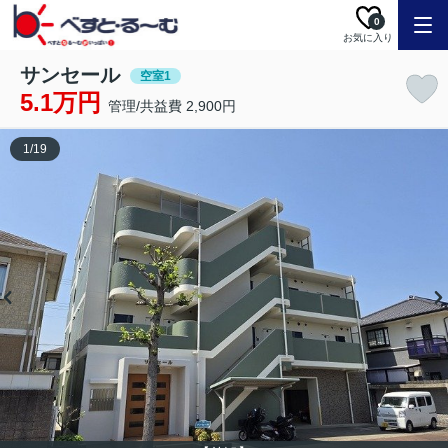
0
お気に入り
サンセール
空室1
5.1万円
管理/共益費 2,900円
1
/
19